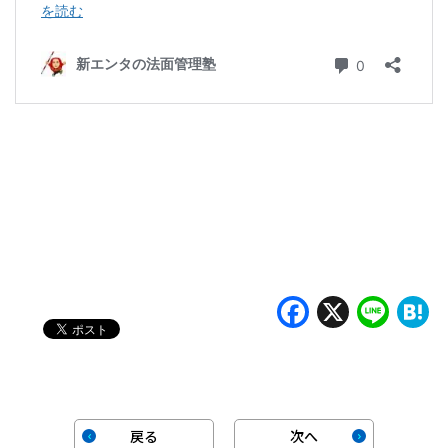
Faceboo
X
Lin
H
戻る
次へ