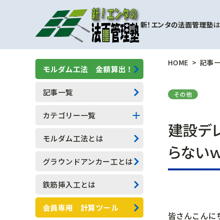
新！エンタの法面管理塾
は
HOME
記事
モルダム工法 金額算出！
記事一覧
その他
カテゴリー一覧
建設デ
擁壁補強工事
モルダム工法とは
らない
モルダム工
グラウンドアンカー工とは
一般人向け(他業種)
鉄筋挿入工とは
専門用語
会員専用 計算ツール
皆さんこんに