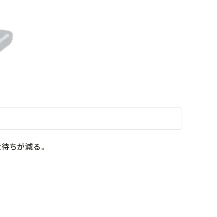
駄待ちが減る。