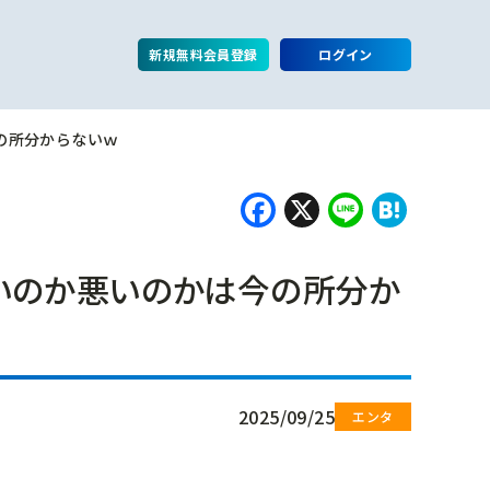
新規無料会員登録
ログイン
の所分からないｗ
Facebook
X
Line
Hate
いのか悪いのかは今の所分か
2025/09/25