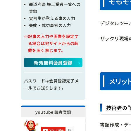
そもそ
現場問題点
都道府県 施工業者一覧への
登録
その他
実習生が覚える事の入力
デジタルツー
失敗・成功事例の入力
施工の神様
※記事の入力や画像を設定す
ザックリ現場
る場合は他サイトからの転
載を固く禁じます。
新規無料会員登録
メリッ
パスワードは会員登録完了メ
ールでお送りします。
技術者の“
youtube 読者登録
書類作成・デ