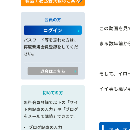
製品工法 広告掲載のご案内
ロックネット工
会員の方
法面工全般
この動画を見
ログイン
施工管理
パスワード等を忘れた方は、
まぁ数年前か
再度新規会員登録をしてくだ
創意工夫
さい。
書類整理
退会はこちら
そして、イロ
品質管理
イイ事も悪い
出来形管理
初めての方
無料会員登録で以下の「サイ
工程管理
ト内記事の入力」や「ブログ
をメールで購読」できます。
土木設計
ブログ記事の入力