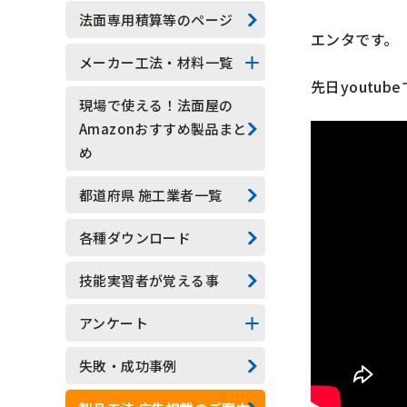
技能実習生
法面専用積算等のページ
エンタです。
水抜きロックボルト
メーカー工法・材料一覧
先日youtu
水抜きボーリング
法面系
現場で使える！法面屋の
Amazonおすすめ製品まと
安全管理
測定器具系
め
現場吹付法枠工
アンカー系
都道府県 施工業者一覧
モルタル吹付工
その他
各種ダウンロード
植生基材吹付工
技能実習者が覚える事
グラウンドアンカー工
アンケート
ロックボルト工
アンケート結果一覧
失敗・成功事例
足場工