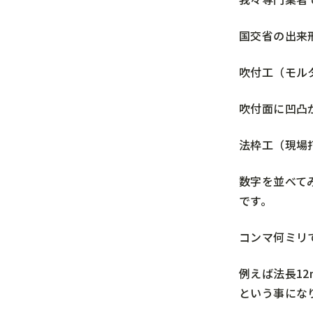
国交省の出来
吹付工（モル
吹付面に凹凸
法枠工（現場打
数字を並べて
です。
コンマ何ミリ
例えば法長1
という事にな