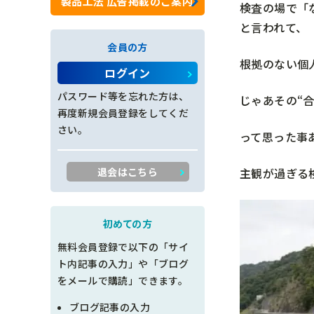
製品工法 広告掲載のご案内
検査の場で「
ロックネット工
と言われて、
会員の方
法面工全般
根拠のない個
ログイン
施工管理
パスワード等を忘れた方は、
じゃあその“
再度新規会員登録をしてくだ
創意工夫
さい。
って思った事
書類整理
主観が過ぎる
退会はこちら
品質管理
出来形管理
初めての方
無料会員登録で以下の「サイ
工程管理
ト内記事の入力」や「ブログ
をメールで購読」できます。
土木設計
ブログ記事の入力