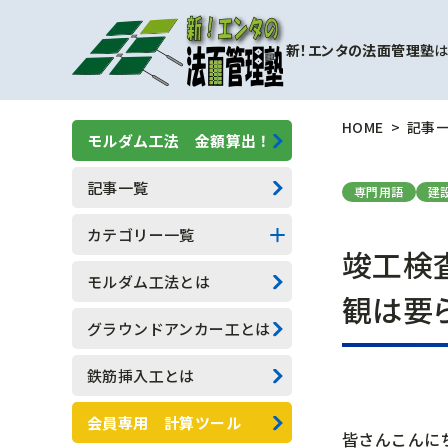
新！エンタの法面管理塾
は
HOME
記事
モルダム工法 金額算出！
記事一覧
専門用語
建
カテゴリー一覧
竣工検
擁壁補強工事
モルダム工法とは
観は要
モルダム工
グラウンドアンカー工とは
一般人向け(他業種)
鉄筋挿入工とは
専門用語
会員専用 計算ツール
皆さんこんに