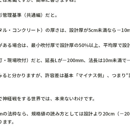
形管理基準（共通編）だと。
タル・コンクリート）の厚さは、設計厚が5cm未満なら－10m
がある場合は、最小吹付厚で設計厚の50％以上、平均厚で設
・現場吹付）だと、延長Lが－200mm、法長は10m未満で－1
みると分かりますが、許容差は基本「マイナス側」、つまり“
で神経戦をする世界では、本来ないわけです。
2mの法枠なら、規格値の読み方としては設計より20cm（－2
ります。