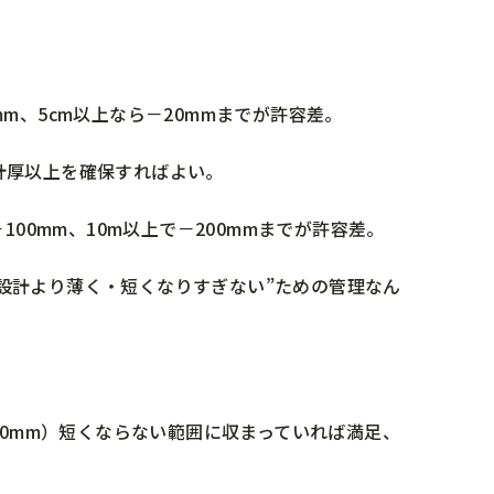
m、5cm以上なら－20mmまでが許容差。
計厚以上を確保すればよい。
00mm、10m以上で－200mmまでが許容差。
設計より薄く・短くなりすぎない”ための管理なん
00mm）短くならない範囲に収まっていれば満足、