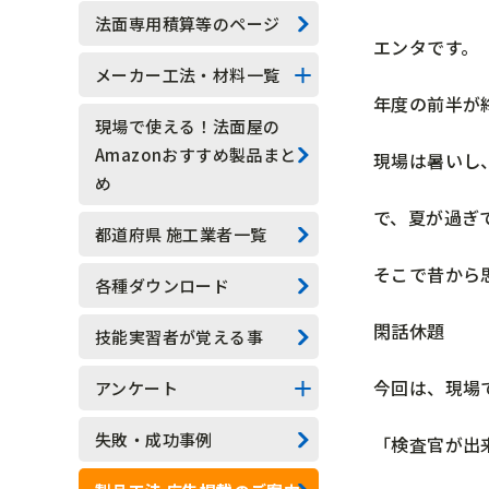
技能実習生
法面専用積算等のページ
エンタです。
水抜きロックボルト
メーカー工法・材料一覧
年度の前半が
水抜きボーリング
法面系
現場で使える！法面屋の
Amazonおすすめ製品まと
現場は暑いし
安全管理
測定器具系
め
で、夏が過ぎ
現場吹付法枠工
アンカー系
都道府県 施工業者一覧
そこで昔から
モルタル吹付工
その他
各種ダウンロード
植生基材吹付工
閑話休題
技能実習者が覚える事
グラウンドアンカー工
今回は、現場
アンケート
ロックボルト工
アンケート結果一覧
失敗・成功事例
「検査官が出
足場工