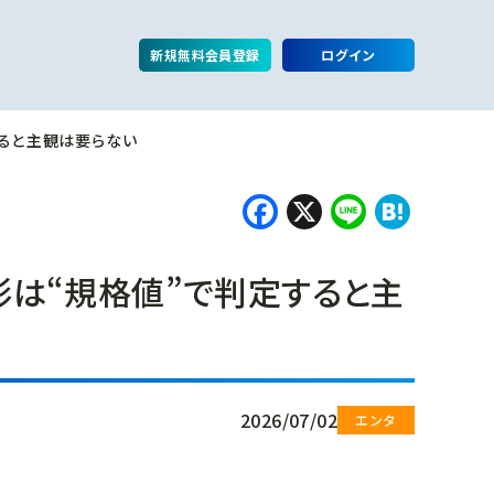
新規無料会員登録
ログイン
ると主観は要らない
Facebook
X
Line
Hate
は“規格値”で判定すると主
2026/07/02