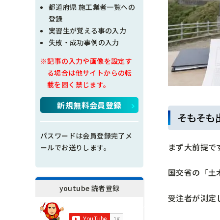
現場問題点
都道府県 施工業者一覧への
登録
その他
実習生が覚える事の入力
失敗・成功事例の入力
施工の神様
※記事の入力や画像を設定す
る場合は他サイトからの転
載を固く禁じます。
新規無料会員登録
そもそも
パスワードは会員登録完了メ
まず大前提で
ールでお送りします。
国交省の「土
youtube 読者登録
受注者が測定