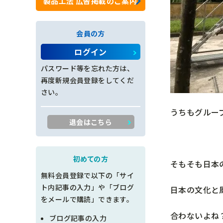
製品工法 広告掲載のご案内
ロックネット工
会員の方
法面工全般
ログイン
施工管理
パスワード等を忘れた方は、
再度新規会員登録をしてくだ
創意工夫
さい。
うちもグルー
書類整理
退会はこちら
品質管理
出来形管理
初めての方
そもそも日本
無料会員登録で以下の「サイ
工程管理
ト内記事の入力」や「ブログ
日本の文化と
をメールで購読」できます。
土木設計
合わないよね
ブログ記事の入力