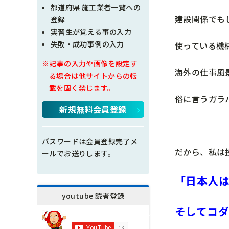
現場問題点
都道府県 施工業者一覧への
建設関係でも
登録
その他
実習生が覚える事の入力
失敗・成功事例の入力
使っている機
施工の神様
※記事の入力や画像を設定す
海外の仕事風
る場合は他サイトからの転
載を固く禁じます。
俗に言うガラ
新規無料会員登録
パスワードは会員登録完了メ
だから、私は
ールでお送りします。
「日本人
youtube 読者登録
そしてコ