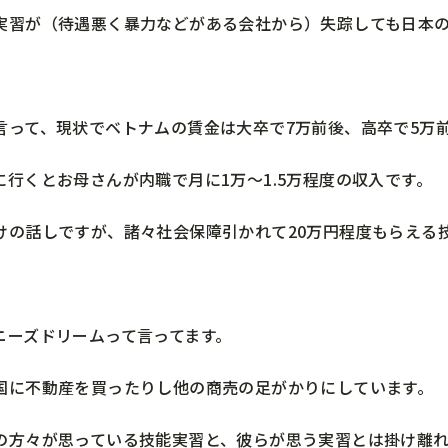
実習が（待遇悪く暴力などがある会社から）失踪しても日本
言って、現状でベトナムの賃金は大卒で7万前後、高卒で5万
に行くとお母さんが内職で月に1万～1.5万程度の収入です。
けの話しですが、諸々社会保障引かれて20万円程度もらえる
ニーズドリームって言ってます。
国に不動産を買ったりし他の商売の足がかりにしています。
の方々が思っている技能実習と、彼らが思う実習とは掛け離れ