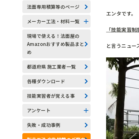
技能実習生
法面専用積算等のページ
エンタです。
水抜きロックボルト
メーカー工法・材料一覧
「技能実習制
水抜きボーリング
法面系
現場で使える！法面屋の
Amazonおすすめ製品まと
と言うニュー
安全管理
測定器具系
め
現場吹付法枠工
アンカー系
都道府県 施工業者一覧
モルタル吹付工
その他
各種ダウンロード
植生基材吹付工
技能実習者が覚える事
グラウンドアンカー工
アンケート
ロックボルト工
アンケート結果一覧
失敗・成功事例
足場工