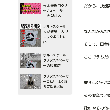
だから、技能
極太鉄筋用クリ
ップスペーサー
｜大型対応
ボルトスケール
なんだかんだ
大が登場｜大型
ロックボルト対
応
そして、田舎
ボルトスケール・
ここでうちだ
クリップスペーサ
ーの販売店
クリップスペーサ
ーQ&A｜よくあ
彼らはジャパ
る質問まとめ
そのお金で母
政府やその他