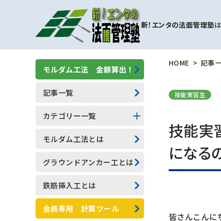
新！エンタの法面管理塾
は
HOME
記事
モルダム工法 金額算出！
記事一覧
技能実習生
カテゴリー一覧
技能実
擁壁補強工事
モルダム工法とは
になる
モルダム工
グラウンドアンカー工とは
一般人向け(他業種)
鉄筋挿入工とは
専門用語
会員専用 計算ツール
皆さんこんに