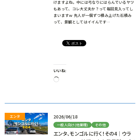
けますよね。中には弓なりにはらんでいるヤツ
もあって、コレ大丈夫か？って毎回見入ってし
まいますｗ 先人が一個ずつ積み上げた石積み
って、景観としてはイイんです…
いいね:
読
み
込
み
中…
2026/06/18
一般人向け(他業種)
その他
エンタ、モンゴルに行く！その4｜ウラ