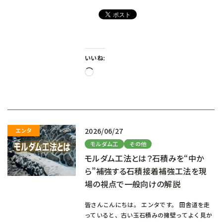
いいね:
読
み
込
み
中…
2026/06/27
モルダム工
その他
モルダム工法とは？石積みを“中か
ら”補強する石積接着補強工法を現
場の視点で一般向けの解説
皆さんこんにちは。 エンタです。 田舎道を走
っていると、古い玉石積みの擁壁ってよく見か