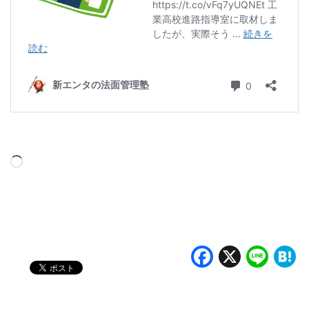
読
み
込
み
中…
Faceboo
X
Lin
H