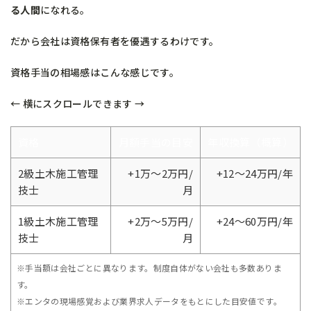
る人間
になれる。
だから会社は資格保有者を優遇するわけです。
資格手当の相場感はこんな感じです。
← 横にスクロールできます →
資格
月額手当の目安
年収換算（概算）
2級土木施工管理
+1万〜2万円/
+12〜24万円/年
技士
月
1級土木施工管理
+2万〜5万円/
+24〜60万円/年
技士
月
※手当額は会社ごとに異なります。制度自体がない会社も多数ありま
す。
※エンタの現場感覚および業界求人データをもとにした目安値です。