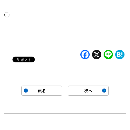
読
み
込
み
中…
Faceboo
X
Lin
H
戻る
次へ