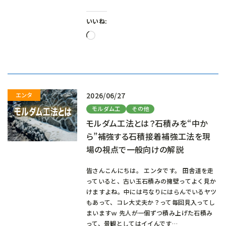
いいね:
読
み
込
み
中…
2026/06/27
モルダム工
その他
モルダム工法とは？石積みを“中か
ら”補強する石積接着補強工法を現
場の視点で一般向けの解説
皆さんこんにちは。 エンタです。 田舎道を走
っていると、古い玉石積みの擁壁ってよく見か
けますよね。中には弓なりにはらんでいるヤツ
もあって、コレ大丈夫か？って毎回見入ってし
まいますｗ 先人が一個ずつ積み上げた石積み
って、景観としてはイイんです…