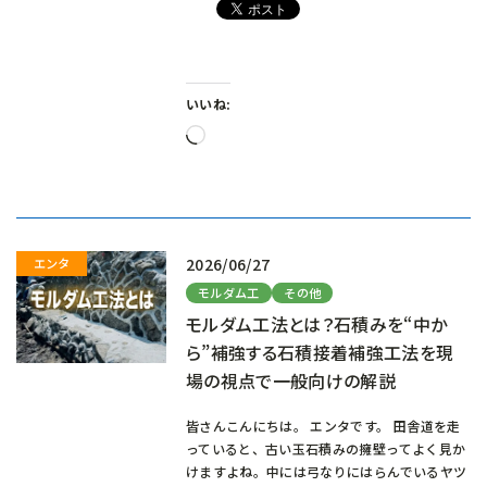
いいね:
読
み
込
み
中…
2026/06/27
モルダム工
その他
モルダム工法とは？石積みを“中か
ら”補強する石積接着補強工法を現
場の視点で一般向けの解説
皆さんこんにちは。 エンタです。 田舎道を走
っていると、古い玉石積みの擁壁ってよく見か
けますよね。中には弓なりにはらんでいるヤツ