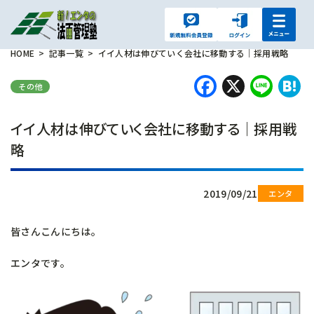
HOME
記事一覧
イイ人材は伸びていく会社に移動する｜採用戦略
Faceboo
X
Lin
H
その他
イイ人材は伸びていく会社に移動する｜採用戦
略
2019/09/21
皆さんこんにちは。
エンタです。