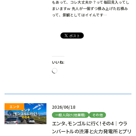
もあって、コレ大丈夫か？って毎回見入ってし
まいますｗ 先人が一個ずつ積み上げた石積み
って、景観としてはイイんです…
いいね:
読
み
込
み
中…
2026/06/18
一般人向け(他業種)
その他
エンタ、モンゴルに行く！その4｜ウラ
ンバートルの渋滞と火力発電所とプリ