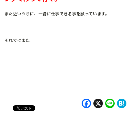
また近いうちに、一緒に仕事できる事を願っています。
それではまた。
Faceboo
X
Lin
H