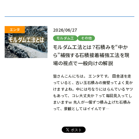
込
み
中…
2026/06/27
モルダム工
その他
モルダム工法とは？石積みを“中か
ら”補強する石積接着補強工法を現
場の視点で一般向けの解説
皆さんこんにちは。 エンタです。 田舎道を走
っていると、古い玉石積みの擁壁ってよく見か
けますよね。中には弓なりにはらんでいるヤツ
もあって、コレ大丈夫か？って毎回見入ってし
まいますｗ 先人が一個ずつ積み上げた石積み
って、景観としてはイイんです…