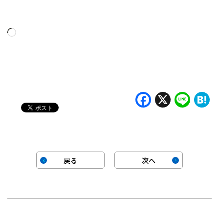
読
み
込
み
中…
Faceboo
X
Lin
H
戻る
次へ