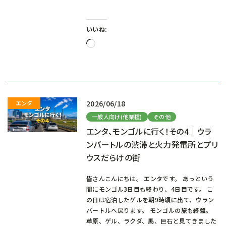
いいね:
読
み
込
み
中…
2026/06/18
一般人向け(他業種)
その他
エンタ、モンゴルに行く！その4｜ウラ
ンバートルの渋滞と火力発電所とプリ
ウスだらけの街
皆さんこんにちは。 エンタです。 あっという
間にモンゴル3日目も終わり、4日目です。 こ
の日は宿泊したゲルを朝9時頃に出て、ウラン
バートルへ戻ります。 モンゴルの旅も終盤。
草原、ゲル、ラクダ、馬、巨石と見てきました