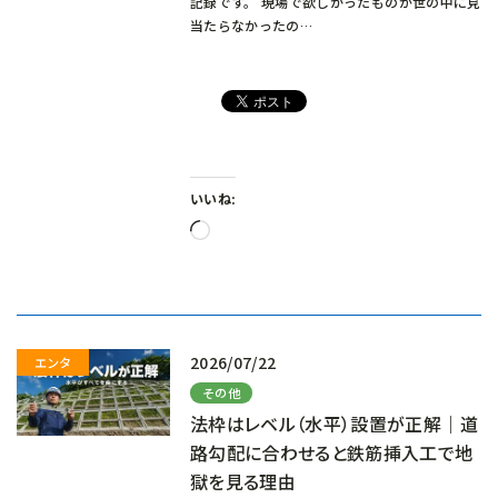
記録です。 現場で欲しかったものが世の中に見
当たらなかったの…
いいね:
読
み
込
み
中…
2026/07/22
その他
法枠はレベル（水平）設置が正解｜道
路勾配に合わせると鉄筋挿入工で地
獄を見る理由