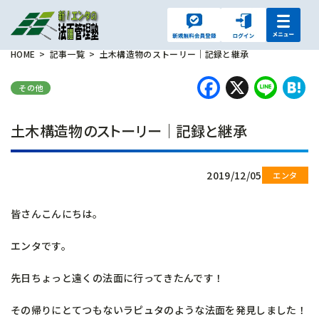
HOME
記事一覧
土木構造物のストーリー｜記録と継承
Faceboo
X
Lin
H
その他
土木構造物のストーリー｜記録と継承
2019/12/05
皆さんこんにちは。
エンタです。
先日ちょっと遠くの法面に行ってきたんです！
その帰りにとてつもないラピュタのような法面を発見しました！