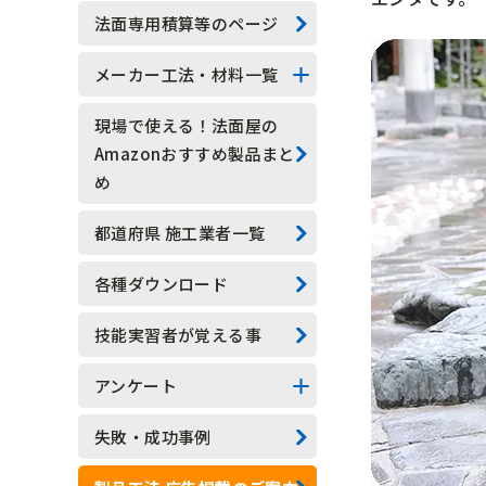
技能実習生
法面専用積算等のページ
水抜きロックボルト
メーカー工法・材料一覧
水抜きボーリング
法面系
現場で使える！法面屋の
Amazonおすすめ製品まと
安全管理
測定器具系
め
現場吹付法枠工
アンカー系
都道府県 施工業者一覧
モルタル吹付工
その他
各種ダウンロード
植生基材吹付工
技能実習者が覚える事
グラウンドアンカー工
アンケート
ロックボルト工
アンケート結果一覧
失敗・成功事例
足場工