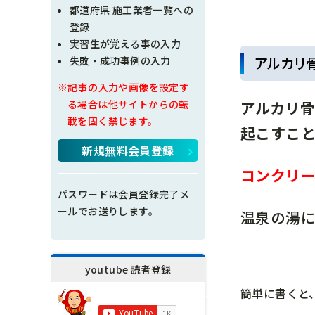
現場問題点
都道府県 施工業者一覧への
登録
その他
実習生が覚える事の入力
アルカリ
失敗・成功事例の入力
施工の神様
※記事の入力や画像を設定す
アルカリ
る場合は他サイトからの転
載を固く禁じます。
起こすこと
新規無料会員登録
コンクリ
パスワードは会員登録完了メ
ールでお送りします。
温泉の湯
youtube 読者登録
簡単に書くと