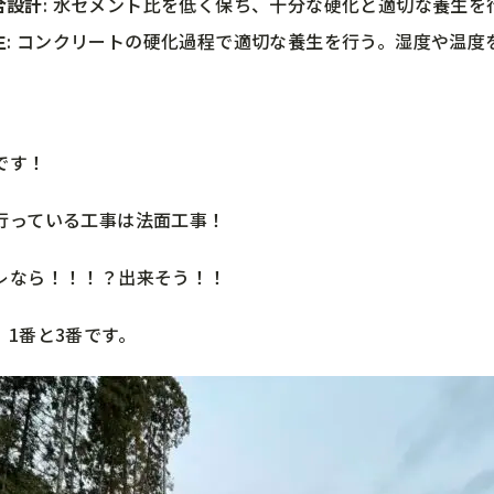
合設計
: 水セメント比を低く保ち、十分な硬化と適切な養生
生
: コンクリートの硬化過程で適切な養生を行う。湿度や温
です！
行っている工事は法面工事！
レなら！！！？出来そう！！
、1番と3番です。