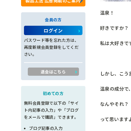
製品工法 広告掲載のご案内
ロックネット工
温泉！
会員の方
法面工全般
好きですか？
ログイン
施工管理
パスワード等を忘れた方は、
私は大好きで
再度新規会員登録をしてくだ
創意工夫
さい。
書類整理
退会はこちら
しかし、こう
品質管理
温泉の成分で
出来形管理
初めての方
無料会員登録で以下の「サイ
なんやそれ？
工程管理
ト内記事の入力」や「ブログ
をメールで購読」できます。
って思います
土木設計
ブログ記事の入力