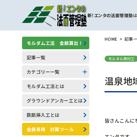
新！エンタの法面管理塾
は
HOME
記事
モルダム工法 金額算出！
記事一覧
モルタル吹付工
カテゴリー一覧
温泉地
擁壁補強工事
モルダム工法とは
モルダム工
グラウンドアンカー工とは
一般人向け(他業種)
鉄筋挿入工とは
皆さんこんに
専門用語
会員専用 計算ツール
エンタです。