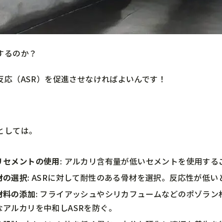
するのか？
反応（ASR）を促進させなければよいんです！
としては。
リセメントの使用
: アルカリ含有量が低いセメントを使用す
材の選択
: ASRに対して耐性のある骨材を選択。反応性が低
材料の添加
: フライアッシュやシリカフュームなどのポゾラ
なアルカリを中和しASRを防ぐ。