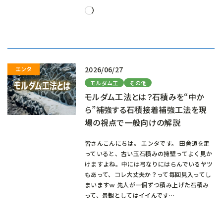
読
み
込
み
中…
2026/06/27
モルダム工
その他
モルダム工法とは？石積みを“中か
ら”補強する石積接着補強工法を現
場の視点で一般向けの解説
皆さんこんにちは。 エンタです。 田舎道を走
っていると、古い玉石積みの擁壁ってよく見か
けますよね。中には弓なりにはらんでいるヤツ
もあって、コレ大丈夫か？って毎回見入ってし
まいますｗ 先人が一個ずつ積み上げた石積み
って、景観としてはイイんです…