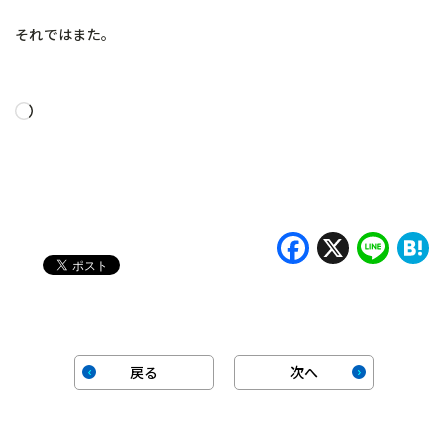
それではまた。
読
み
込
み
中…
Faceboo
X
Lin
H
戻る
次へ