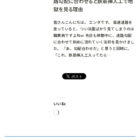
路勾配に合わせると鉄筋挿入工で地
獄を見る理由
皆さんこんにちは。 エンタです。 高速道路を
走っていると、つい法面ばかり見てしまうのは
職業病ですよねｗ 先日も移動中に、道路勾配
に合わせて斜めに流れていく法枠を見かけまし
た。 「あ、勾配合わせだ」と思うと同時に、
「これ、鉄筋挿入工入ってたら…
いいね:
読
み
込
み
中…