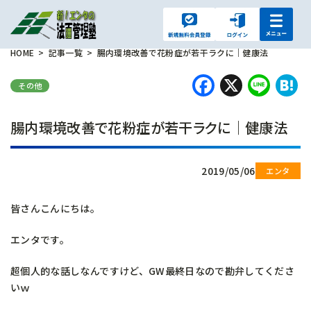
HOME
記事一覧
腸内環境改善で花粉症が若干ラクに｜健康法
Faceboo
X
Lin
H
その他
腸内環境改善で花粉症が若干ラクに｜健康法
2019/05/06
皆さんこんにちは。
エンタです。
超個人的な話しなんですけど、GW最終日なので勘弁してくださ
いｗ