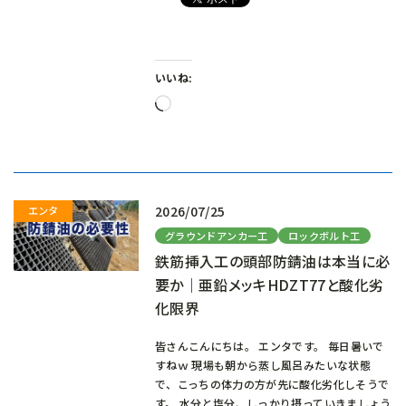
いいね:
読
み
込
み
中…
2026/07/25
グラウンドアンカー工
ロックボルト工
鉄筋挿入工の頭部防錆油は本当に必
要か｜亜鉛メッキHDZT77と酸化劣
化限界
皆さんこんにちは。 エンタです。 毎日暑いで
すねｗ 現場も朝から蒸し風呂みたいな状態
で、こっちの体力の方が先に酸化劣化しそうで
す。 水分と塩分、しっかり摂っていきましょう