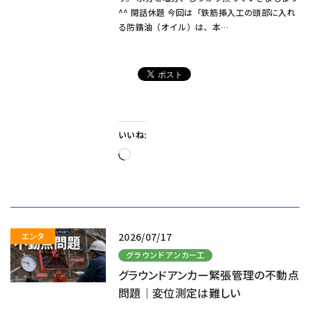
^^ 閑話休題 今回は「鉄筋挿入工の頭部に入れ
る防錆油（オイル）は、本…
いいね:
読
み
込
み
中…
2026/07/17
グラウンドアンカー工
グラウンドアンカー緊張管理の不動点
問題｜変位測定は難しい