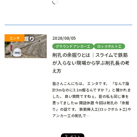
読
み
込
み
中…
2026/08/05
グラウンドアンカー工
ロックボルト工
削孔の余掘りとは｜スライムで鉄筋
が入らない現場から学ぶ削孔長の考
え方
皆さんこんにちは。 エンタです。 「なんで設
計3mなのに3.1m掘るんですか？」と聞かれま
した。 良い質問ですねぇ。昔の私も同じ事を
思ってましたｗ 閑話休題 今回は削孔の「余掘
り」の話です。 鉄筋挿入工(ロックボルト工)や
アンカー工の削孔で…