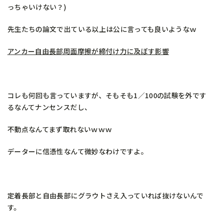
っちゃいけない？)
先生たちの論文で出ている以上は公に言っても良いようなｗ
アンカー自由長部周面摩擦が締付け力に及ぼす影響
コレも何回も言っていますが、そもそも1／100の試験を外です
るなんてナンセンスだし、
不動点なんてまず取れないｗｗｗ
データーに信憑性なんて微妙なわけですよ。
定着長部と自由長部にグラウトさえ入っていれば抜けないんで
す。