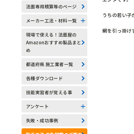
技能実習生
法面専用積算等のページ
うちの若い子
水抜きロックボルト
メーカー工法・材料一覧
網を引っ掛け
水抜きボーリング
法面系
現場で使える！法面屋の
Amazonおすすめ製品まと
安全管理
測定器具系
め
現場吹付法枠工
アンカー系
都道府県 施工業者一覧
モルタル吹付工
その他
各種ダウンロード
植生基材吹付工
技能実習者が覚える事
グラウンドアンカー工
アンケート
ロックボルト工
アンケート結果一覧
失敗・成功事例
足場工