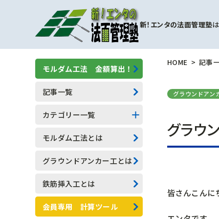
新！エンタの法面管理塾
は
HOME
記事
モルダム工法 金額算出！
記事一覧
グラウンドアン
カテゴリー一覧
グラウ
擁壁補強工事
モルダム工法とは
モルダム工
グラウンドアンカー工とは
一般人向け(他業種)
鉄筋挿入工とは
皆さんこんに
専門用語
会員専用 計算ツール
エンタです。