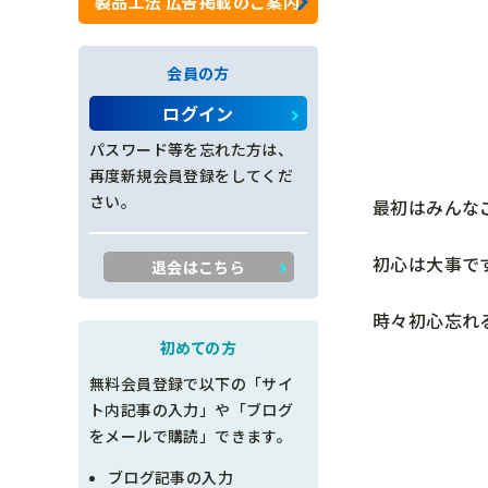
製品工法 広告掲載のご案内
ロックネット工
会員の方
法面工全般
ログイン
施工管理
パスワード等を忘れた方は、
再度新規会員登録をしてくだ
創意工夫
さい。
最初はみんな
書類整理
初心は大事で
退会はこちら
品質管理
時々初心忘れ
出来形管理
初めての方
無料会員登録で以下の「サイ
工程管理
ト内記事の入力」や「ブログ
をメールで購読」できます。
土木設計
ブログ記事の入力