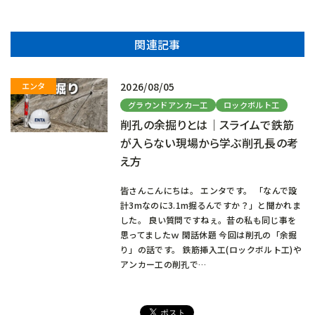
関連記事
2026/08/05
グラウンドアンカー工
ロックボルト工
削孔の余掘りとは｜スライムで鉄筋
が入らない現場から学ぶ削孔長の考
え方
皆さんこんにちは。 エンタです。 「なんで設
計3mなのに3.1m掘るんですか？」と聞かれま
した。 良い質問ですねぇ。昔の私も同じ事を
思ってましたｗ 閑話休題 今回は削孔の「余掘
り」の話です。 鉄筋挿入工(ロックボルト工)や
アンカー工の削孔で…