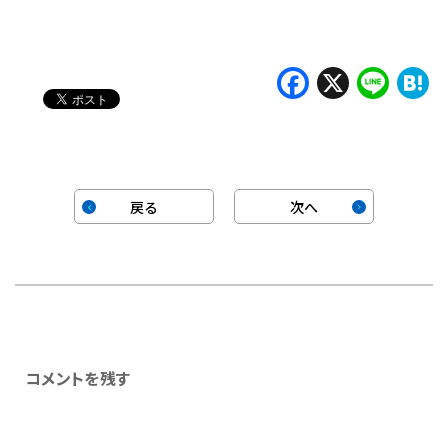
み
中…
Faceboo
X
Lin
H
戻る
次へ
コメントを残す