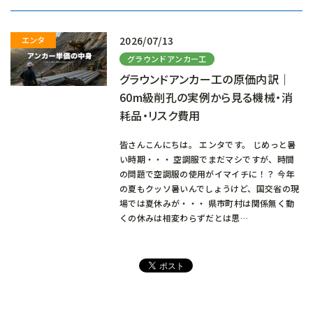
み
中…
2026/07/13
グラウンドアンカー工
グラウンドアンカー工の原価内訳｜
60m級削孔の実例から見る機械・消
耗品・リスク費用
皆さんこんにちは。 エンタです。 じめっと暑
い時期・・・ 空調服でまだマシですが、時間
の問題で空調服の使用がイマイチに！？ 今年
の夏もクッソ暑いんでしょうけど、国交省の現
場では夏休みが・・・ 県市町村は関係無く動
くの休みは相変わらずだとは思…