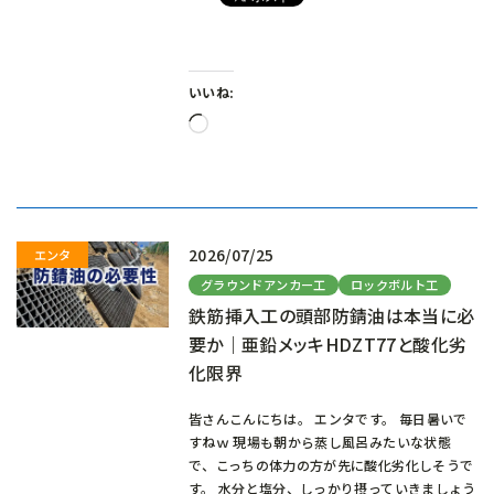
いいね:
読
み
込
み
中…
2026/07/25
グラウンドアンカー工
ロックボルト工
鉄筋挿入工の頭部防錆油は本当に必
要か｜亜鉛メッキHDZT77と酸化劣
化限界
皆さんこんにちは。 エンタです。 毎日暑いで
すねｗ 現場も朝から蒸し風呂みたいな状態
で、こっちの体力の方が先に酸化劣化しそうで
す。 水分と塩分、しっかり摂っていきましょう