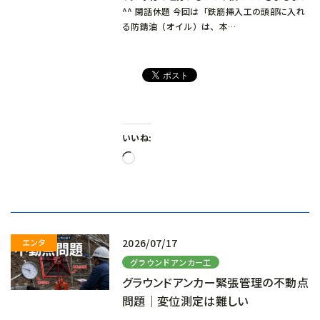
^^ 閑話休題 今回は「鉄筋挿入工の頭部に入れ
る防錆油（オイル）は、本…
いいね:
読
み
込
み
中…
2026/07/17
グラウンドアンカー工
グラウンドアンカー緊張管理の不動点
問題｜変位測定は難しい