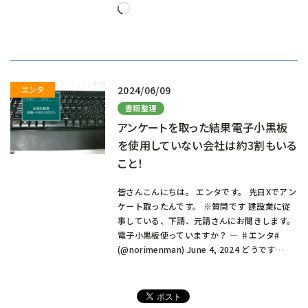
読
み
込
み
中…
2024/06/09
書類整理
アンケートを取った結果電子小黒板
を使用していない会社は約3割もいる
こと！
皆さんこんにちは。 エンタです。 先日Xでアン
ケート取ったんです。 ※質問です 建設業に従
事している、下請、元請さんにお聞きします。
電子小黒板使っていますか？ — ♯エンタ#
(@norimenman) June 4, 2024 どうです…