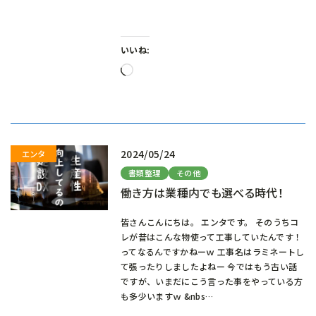
いいね:
読
み
込
み
中…
2024/05/24
書類整理
その他
働き方は業種内でも選べる時代！
皆さんこんにちは。 エンタです。 そのうちコ
レが昔はこんな物使って工事していたんです！
ってなるんですかねーｗ 工事名はラミネートし
て張ったりしましたよねー 今ではもう古い話
ですが、いまだにこう言った事をやっている方
も多少いますｗ &nbs…