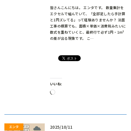
皆さんこんにちは。 エンタです。 数量集計を
エクセルで組んでいて、「全部足したら手計算
と1円ズレてる」って経験ありませんか？ 法面
工事の積算でも、面積×単価×消費税みたいに
数式を重ねていくと、最終行で必ず1円・1m²
の差が出る現象です。 こ…
いいね:
読
み
込
み
中…
2025/10/11