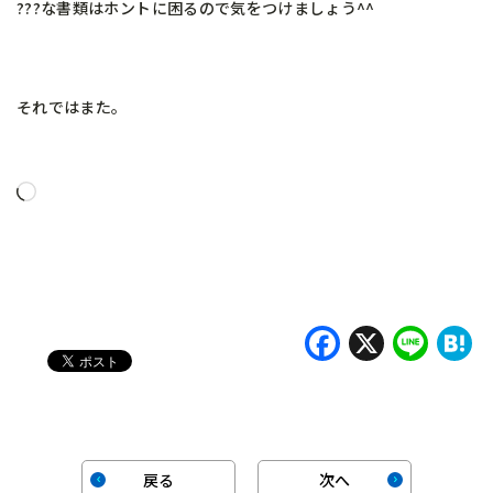
???な書類はホントに困るので気をつけましょう^^
それではまた。
読
み
込
み
中…
Faceboo
X
Lin
H
戻る
次へ