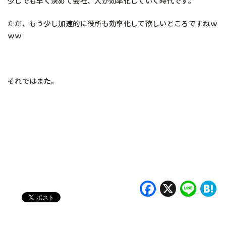
少しでも早く決めて会社、人が効率化していく時代です。
ただ、もう少し加速的に役所も効率化して欲しいところですねｗ
ｗｗ
それではまた。
Faceboo
X
Lin
H