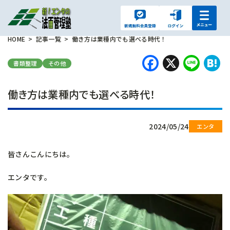
HOME
記事一覧
働き方は業種内でも選べる時代！
Faceboo
X
Lin
H
書類整理
その他
働き方は業種内でも選べる時代！
2024/05/24
皆さんこんにちは。
エンタです。