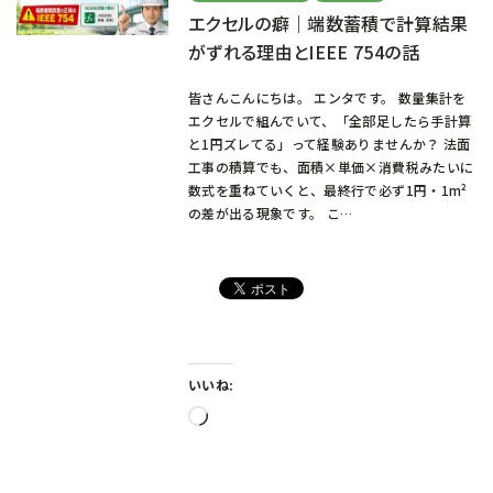
エクセルの癖｜端数蓄積で計算結果
がずれる理由とIEEE 754の話
皆さんこんにちは。 エンタです。 数量集計を
エクセルで組んでいて、「全部足したら手計算
と1円ズレてる」って経験ありませんか？ 法面
工事の積算でも、面積×単価×消費税みたいに
数式を重ねていくと、最終行で必ず1円・1m²
の差が出る現象です。 こ…
いいね:
読
み
込
み