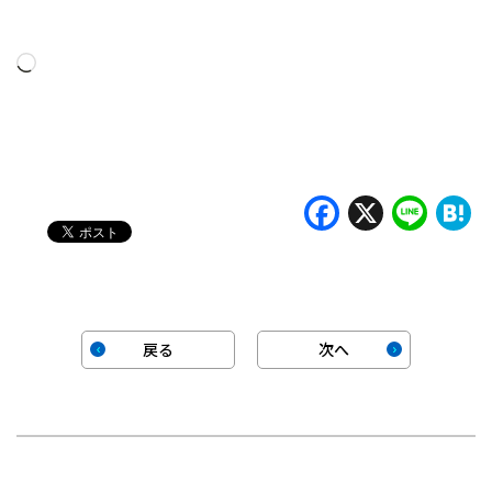
読
み
込
み
中…
Faceboo
X
Lin
H
戻る
次へ