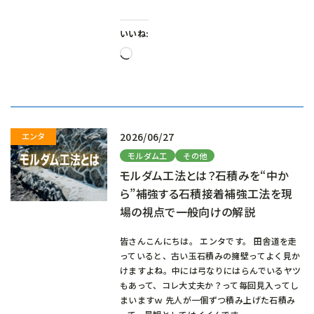
いいね:
読
み
込
み
中…
2026/06/27
モルダム工
その他
モルダム工法とは？石積みを“中か
ら”補強する石積接着補強工法を現
場の視点で一般向けの解説
皆さんこんにちは。 エンタです。 田舎道を走
っていると、古い玉石積みの擁壁ってよく見か
けますよね。中には弓なりにはらんでいるヤツ
もあって、コレ大丈夫か？って毎回見入ってし
まいますｗ 先人が一個ずつ積み上げた石積み