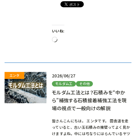
いいね:
読
み
込
み
中…
2026/06/27
モルダム工
その他
モルダム工法とは？石積みを“中か
ら”補強する石積接着補強工法を現
場の視点で一般向けの解説
皆さんこんにちは。 エンタです。 田舎道を走
っていると、古い玉石積みの擁壁ってよく見か
けますよね。中には弓なりにはらんでいるヤツ