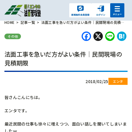
HOME
記事一覧
法面工事を急いだ方がよい条件｜民間現場の見積期限
Faceboo
X
Lin
H
その他
法面工事を急いだ方がよい条件｜民間現場の
見積期限
2018/02/25
皆さんこんにちは。
エンタです。
最近民間の仕事も徐々に増えつつ、面白い話しを聞いてしまいま
したｗ