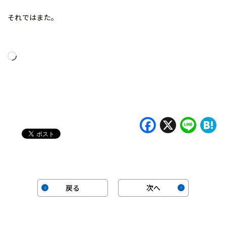
それではまた。
読
み
込
み
中…
Faceboo
X
Lin
H
戻る
次へ