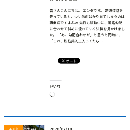
皆さんこんにちは。 エンタです。 高速道路を
走っていると、つい法面ばかり見てしまうのは
職業病ですよねｗ 先日も移動中に、道路勾配
に合わせて斜めに流れていく法枠を見かけまし
た。 「あ、勾配合わせだ」と思うと同時に、
「これ、鉄筋挿入工入ってたら…
いいね:
読
み
込
み
中…
2026/07/10