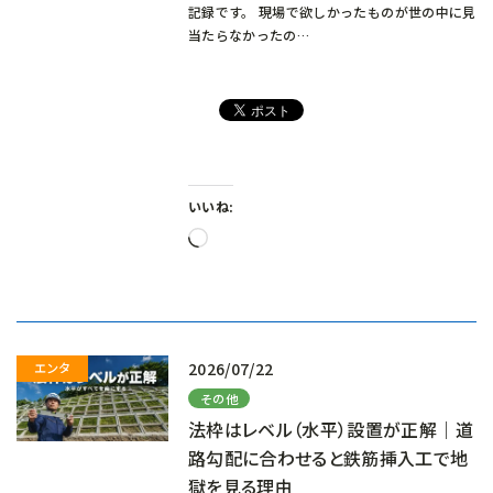
記録です。 現場で欲しかったものが世の中に見
当たらなかったの…
いいね:
読
み
込
み
中…
2026/07/22
その他
法枠はレベル（水平）設置が正解｜道
路勾配に合わせると鉄筋挿入工で地
獄を見る理由