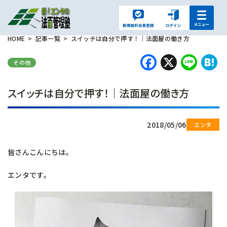
HOME
記事一覧
スイッチは自分で押す！｜法面屋の働き方
Faceboo
X
Lin
H
その他
スイッチは自分で押す！｜法面屋の働き方
2018/05/06
皆さんこんにちは。
エンタです。