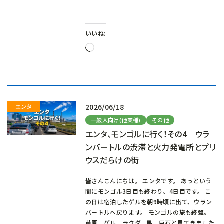
いいね:
読
み
込
み
中…
2026/06/18
一般人向け(他業種)
その他
エンタ、モンゴルに行く！その4｜ウラ
ンバートルの渋滞と火力発電所とプリ
ウスだらけの街
皆さんこんにちは。 エンタです。 あっという
間にモンゴル3日目も終わり、4日目です。 こ
の日は宿泊したゲルを朝9時頃に出て、ウラン
バートルへ戻ります。 モンゴルの旅も終盤。
草原、ゲル、ラクダ、馬、巨石と見てきました