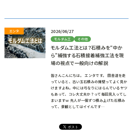
み
込
み
中…
2026/06/27
モルダム工
その他
モルダム工法とは？石積みを“中か
ら”補強する石積接着補強工法を現
場の視点で一般向けの解説
皆さんこんにちは。 エンタです。 田舎道を走
っていると、古い玉石積みの擁壁ってよく見か
けますよね。中には弓なりにはらんでいるヤツ
もあって、コレ大丈夫か？って毎回見入ってし
まいますｗ 先人が一個ずつ積み上げた石積み
って、景観としてはイイんです…