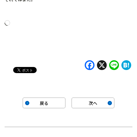
読
み
込
み
中…
Faceboo
X
Lin
H
戻る
次へ