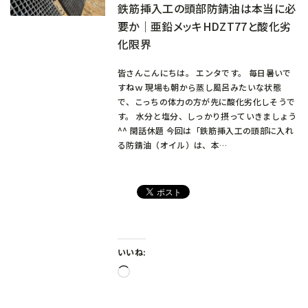
鉄筋挿入工の頭部防錆油は本当に必
要か｜亜鉛メッキHDZT77と酸化劣
化限界
皆さんこんにちは。 エンタです。 毎日暑いで
すねｗ 現場も朝から蒸し風呂みたいな状態
で、こっちの体力の方が先に酸化劣化しそうで
す。 水分と塩分、しっかり摂っていきましょう
^^ 閑話休題 今回は「鉄筋挿入工の頭部に入れ
る防錆油（オイル）は、本…
いいね:
読
み
込