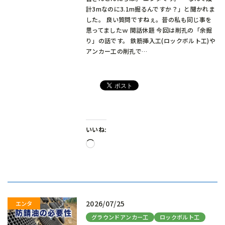
計3mなのに3.1m掘るんですか？」と聞かれま
した。 良い質問ですねぇ。昔の私も同じ事を
思ってましたｗ 閑話休題 今回は削孔の「余掘
り」の話です。 鉄筋挿入工(ロックボルト工)や
アンカー工の削孔で…
いいね:
読
み
込
み
中…
2026/07/25
グラウンドアンカー工
ロックボルト工