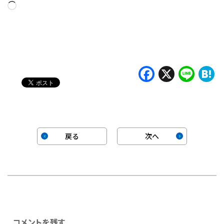
読
み
込
み
中…
Faceboo
X
Lin
H
戻る
次へ
コメントを残す