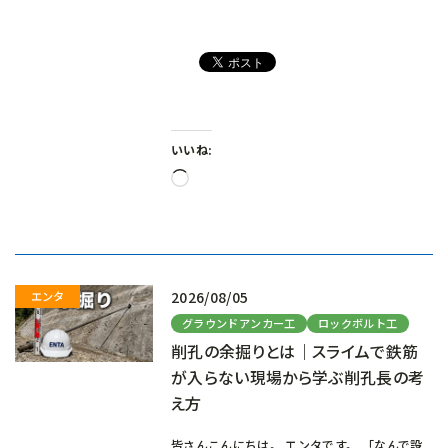
いいね:
読
み
込
み
中…
2026/08/05
グラウンドアンカー工
ロックボルト工
削孔の余掘りとは｜スライムで鉄筋
が入らない現場から学ぶ削孔長の考
え方
皆さんこんにちは。 エンタです。 「なんで設