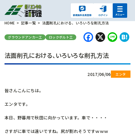
HOME
記事一覧
法面削孔における、いろいろな削孔方法
Faceboo
X
Lin
H
グラウンドアンカー工
ロックボルト工
法面削孔における、いろいろな削孔方法
2017/06/06
皆さんこんにちは。
エンタです。
本日、野暮用で秋田に向かっています。車で・・・・
さすがに車では遠いですね。尻が割れそうですｗｗｗ