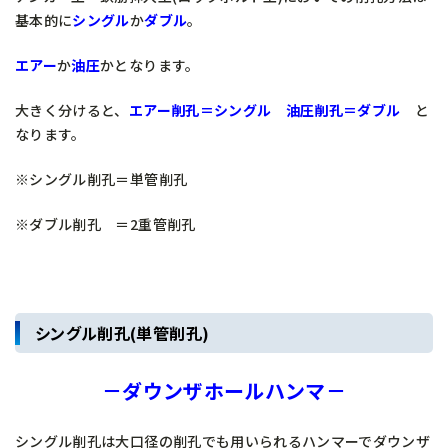
基本的に
シングル
か
ダブル
。
エアー
か
油圧
かとなります。
大きく分けると、
エアー削孔＝シングル 油圧削孔＝ダブル
と
なります。
※シングル削孔＝単管削孔
※ダブル削孔 ＝2重管削孔
シングル削孔(単管削孔)
－ダウンザホールハンマ－
シングル削孔は大口径の削孔でも用いられるハンマーでダウンザ