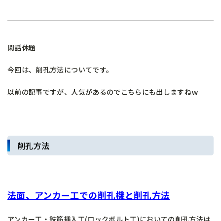
閑話休題
今回は、削孔方法についてです。
以前の記事ですが、人気があるのでこちらにも出しますねｗ
削孔方法
法面、アンカー工での削孔機と削孔方法
アンカー工・鉄筋挿入工(ロックボルト工)においての削孔方法は