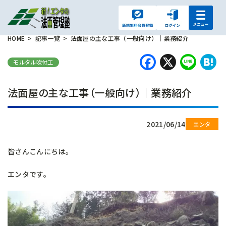
HOME
記事一覧
法面屋の主な工事（一般向け）｜業務紹介
Faceboo
X
Lin
H
モルタル吹付工
法面屋の主な工事（一般向け）｜業務紹介
2021/06/14
皆さんこんにちは。
エンタです。