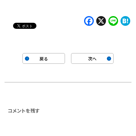
み
中…
Faceboo
X
Lin
H
戻る
次へ
コメントを残す