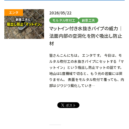
中…
2026/05/22
モルタル吹付工
創意工夫
マットイン付き水抜きパイプの威力｜
法面内部の空洞化を防ぐ吸出し防止
材
皆さんこんにちは。 エンタです。 今日は、モ
ルタル吹付工の水抜きパイプにセットする「マ
ットイン」という吸出し防止マットの話です。
地山は1度機械で切ると、もう元の岩盤には戻
りません。 表面をモルタル吹付で覆っても、内
部はジワジワ風化していき…