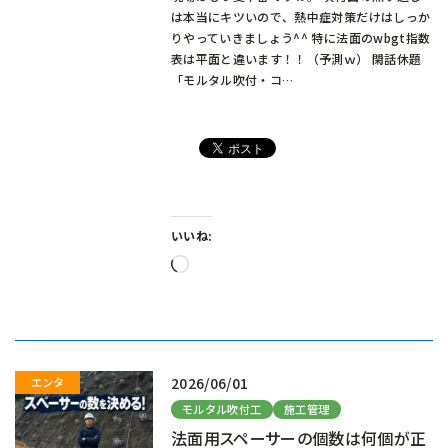
は本当にキツいので、熱中症対策だけはしっか
りやっていきましょう^^ 特に法面のwbgt指数
表は平面と違います！！（予測ｗ） 閑話休題
「モルタル吹付・コ…
いいね:
読
み
込
み
中…
2026/06/01
モルタル吹付工
施工管理
法面用スペーサーの個数は何個が正