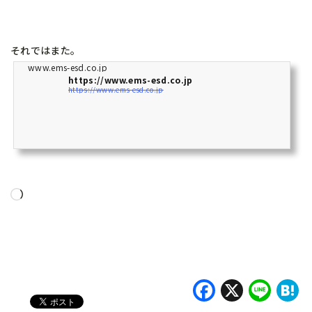
それではまた。
www.ems-esd.co.jp
https://www.ems-esd.co.jp
https://www.ems-esd.co.jp
読
み
込
み
中…
Faceboo
X
Lin
H