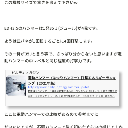
この機械サイズで重さを考えて下さいｗ
EDH3.5のハンマーは1発35Ｊ(ジュール)が4発です。
ようは皿バネが1回転するごとに4回打撃します。
その一発が35Jと言う事で、さっぱり分からないと思いますが電
動ハンマーの中レベルと同じ程度の打撃力です。
ビルディマガジン
電動ハンマー（はつりハンマー）打撃エネルギーランキ
ング【2021年版】
https://www.bildy.jp/mag/hammer_joule/
目次はつりハンマーとは最大打撃エネルギーランキング【16J～70J】最大打撃エネ
ルギーランキング【7J～15J】最大打撃エネルギーランキング【～6J】 はつりハン
マーとは はつりハンマーは電動ハンマーや電動ピックとも呼ば ...
ここに電動ハンマーでの比較があるので参考までに
だいたいですが、石頭ハンマーで強く叩いたぐらいの感じですね