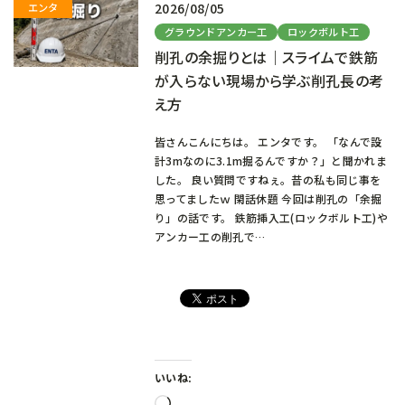
2026/08/05
グラウンドアンカー工
ロックボルト工
削孔の余掘りとは｜スライムで鉄筋
が入らない現場から学ぶ削孔長の考
え方
皆さんこんにちは。 エンタです。 「なんで設
計3mなのに3.1m掘るんですか？」と聞かれま
した。 良い質問ですねぇ。昔の私も同じ事を
思ってましたｗ 閑話休題 今回は削孔の「余掘
り」の話です。 鉄筋挿入工(ロックボルト工)や
アンカー工の削孔で…
いいね:
読