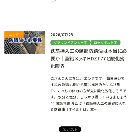
み
込
み
中…
2026/07/25
グラウンドアンカー工
ロックボルト工
鉄筋挿入工の頭部防錆油は本当に必
要か｜亜鉛メッキHDZT77と酸化劣
化限界
皆さんこんにちは。 エンタです。 毎日暑いで
すねｗ 現場も朝から蒸し風呂みたいな状態
で、こっちの体力の方が先に酸化劣化しそうで
す。 水分と塩分、しっかり摂っていきましょう
^^ 閑話休題 今回は「鉄筋挿入工の頭部に入れ
る防錆油（オイル）は、本…