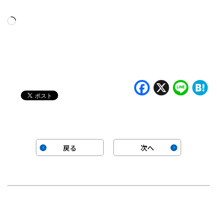
読
み
込
み
中…
Faceboo
X
Lin
H
戻る
次へ