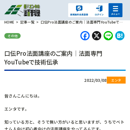
HOME
記事一覧
口伝Pro法面講座のご案内｜法面専門YouTubeで技術伝承
Faceboo
X
Lin
H
その他
口伝Pro法面講座のご案内｜法面専門
YouTubeで技術伝承
2022/03/08
皆さんこんにちは。
エンタです。
知っている方と、そうで無い方がいると思いますが、うちでベト
ナム人向け初心者向けの法面講座をやってるんです。