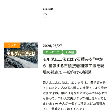
いいね:
読
み
込
み
中…
2026/06/27
モルダム工
その他
モルダム工法とは？石積みを“中か
ら”補強する石積接着補強工法を現
場の視点で一般向けの解説
皆さんこんにちは。 エンタです。 田舎道を走
っていると、古い玉石積みの擁壁ってよく見か
けますよね。中には弓なりにはらんでいるヤツ
もあって、コレ大丈夫か？って毎回見入ってし
まいますｗ 先人が一個ずつ積み上げた石積み
って、景観としてはイイんです…