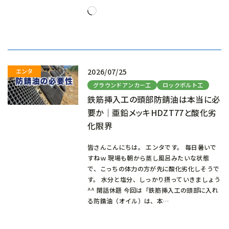
読
み
込
み
中…
2026/07/25
グラウンドアンカー工
ロックボルト工
鉄筋挿入工の頭部防錆油は本当に必
要か｜亜鉛メッキHDZT77と酸化劣
化限界
皆さんこんにちは。 エンタです。 毎日暑いで
すねｗ 現場も朝から蒸し風呂みたいな状態
で、こっちの体力の方が先に酸化劣化しそうで
す。 水分と塩分、しっかり摂っていきましょう
^^ 閑話休題 今回は「鉄筋挿入工の頭部に入れ
る防錆油（オイル）は、本…