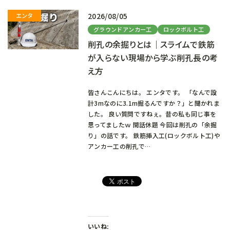
2026/08/05
グラウンドアンカー工
ロックボルト工
削孔の余掘りとは｜スライムで鉄筋
が入らない現場から学ぶ削孔長の考
え方
皆さんこんにちは。 エンタです。 「なんで設
計3mなのに3.1m掘るんですか？」と聞かれま
した。 良い質問ですねぇ。昔の私も同じ事を
思ってましたｗ 閑話休題 今回は削孔の「余掘
り」の話です。 鉄筋挿入工(ロックボルト工)や
アンカー工の削孔で…
いいね: