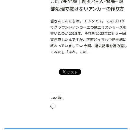
こだ？完全版｜削孔・注入・緊張・頭
部処理で抜けないアンカーの作り方
皆さんこんにちは。 エンタです。 このブログ
でグラウンドアンカー工の施工ミスシリーズを
書いたのが2018年、それを2023年にもう一回
書き直したんですが、正直どっちも中途半端に
終わっていましてｗ 今回、過去記事を読み返し
てみたら「あれ、この…
いいね:
読
み
込
み
中…