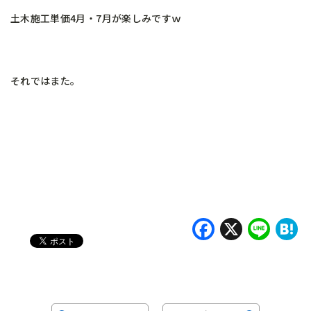
土木施工単価4月・7月が楽しみですｗ
それではまた。
Faceboo
X
Lin
H