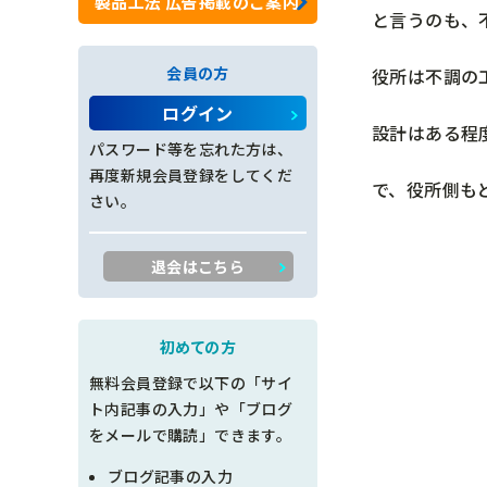
製品工法 広告掲載のご案内
と言うのも、
ロックネット工
会員の方
役所は不調の
法面工全般
ログイン
設計はある程
施工管理
パスワード等を忘れた方は、
再度新規会員登録をしてくだ
で、役所側も
創意工夫
さい。
書類整理
退会はこちら
品質管理
出来形管理
初めての方
無料会員登録で以下の「サイ
工程管理
ト内記事の入力」や「ブログ
をメールで購読」できます。
土木設計
ブログ記事の入力