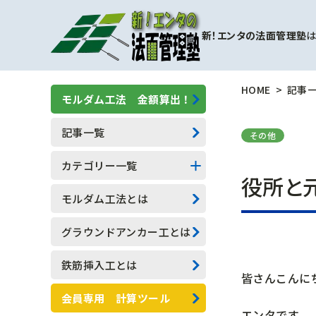
新！エンタの法面管理塾
は
HOME
記事
モルダム工法 金額算出！
記事一覧
その他
カテゴリー一覧
役所と
擁壁補強工事
モルダム工法とは
モルダム工
グラウンドアンカー工とは
一般人向け(他業種)
鉄筋挿入工とは
皆さんこんに
専門用語
会員専用 計算ツール
エンタです。