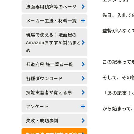
技能実習生
法面専用積算等のページ
先日、入札で
水抜きロックボルト
メーカー工法・材料一覧
監督がいなく
水抜きボーリング
法面系
現場で使える！法面屋の
Amazonおすすめ製品まと
安全管理
測定器具系
め
現場吹付法枠工
アンカー系
この記事って
都道府県 施工業者一覧
モルタル吹付工
その他
そして、その
各種ダウンロード
植生基材吹付工
技能実習者が覚える事
「あの記事！
グラウンドアンカー工
アンケート
から始まって
ロックボルト工
アンケート結果一覧
失敗・成功事例
足場工