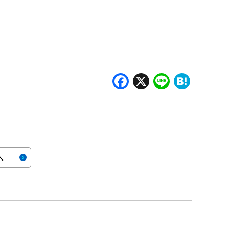
Facebook
X
Line
Hate
へ