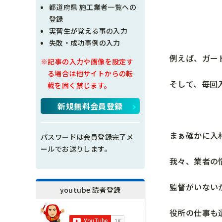
現場問題点
都道府県 施工業者一覧への
登録
その他
実習生が覚える事の入力
失敗・成功事例の入力
施工の神様
例えば、ガー
※記事の入力や画像を設定す
る場合は他サイトからの転
そして、毎回
載を固く禁じます。
新規無料会員登録
まぁ確かに入
パスワードは会員登録完了メ
ールでお送りします。
我々、業者の
監督がいない
youtube 読者登録
役所の仕事も