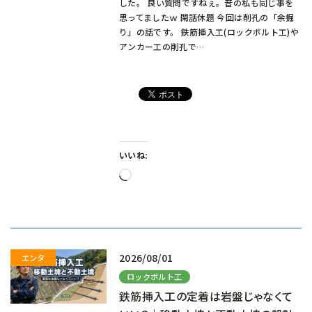
した。 良い質問ですねぇ。昔の私も同じ事を
思ってましたｗ 閑話休題 今回は削孔の「余掘
り」の話です。 鉄筋挿入工(ロックボルト工)や
アンカー工の削孔で…
いいね:
読
み
込
み
中…
2026/08/01
ロックボルト工
鉄筋挿入工の定着は岩盤じゃなくて