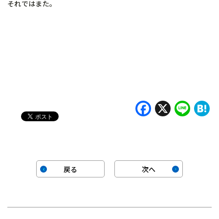
それではまた。
Faceboo
X
Lin
H
戻る
次へ