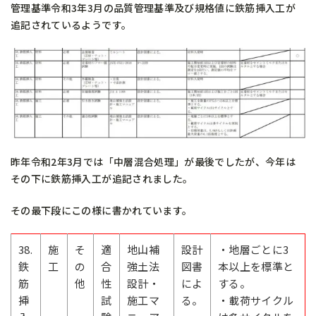
管理基準令和3年3月の品質管理基準及び規格値に鉄筋挿入工が
追記されているようです。
昨年令和2年3月では「中層混合処理」が最後でしたが、今年は
その下に鉄筋挿入工が追記されました。
その最下段にこの様に書かれています。
38.
施
そ
適
地山補
設計
・地層ごとに3
鉄
工
の
合
強土法
図書
本以上を標準と
筋
他
性
設計・
によ
する。
挿
試
施工マ
る。
・載荷サイクル