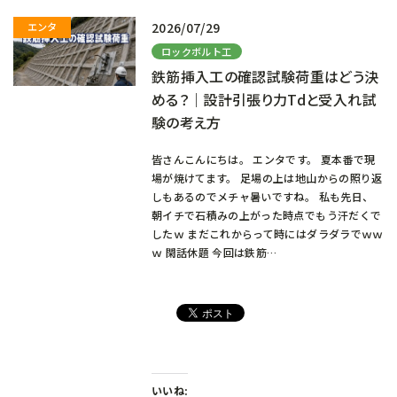
2026/07/29
ロックボルト工
鉄筋挿入工の確認試験荷重はどう決
める？｜設計引張り力Tdと受入れ試
験の考え方
皆さんこんにちは。 エンタです。 夏本番で現
場が焼けてます。 足場の上は地山からの照り返
しもあるのでメチャ暑いですね。 私も先日、
朝イチで石積みの上がった時点でもう汗だくで
したｗ まだこれからって時にはダラダラでｗｗ
ｗ 閑話休題 今回は鉄筋…
いいね: