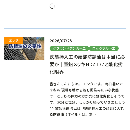
読
み
込
み
中…
2026/07/25
グラウンドアンカー工
ロックボルト工
鉄筋挿入工の頭部防錆油は本当に必
要か｜亜鉛メッキHDZT77と酸化劣
化限界
皆さんこんにちは。 エンタです。 毎日暑いで
すねｗ 現場も朝から蒸し風呂みたいな状態
で、こっちの体力の方が先に酸化劣化しそうで
す。 水分と塩分、しっかり摂っていきましょう
^^ 閑話休題 今回は「鉄筋挿入工の頭部に入れ
る防錆油（オイル）は、本…