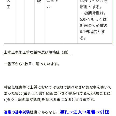
入
験
ニュア
は多サイクルを
工
ル
原則とする。
・初期荷重は。
5.0kNもしくは
計画最大荷重の
0.1倍程度とす
る。
土木工事施工管理基準及び規格値（案）
一番下から3枚目に載っています。
特記仕様書等に土質においては現地で調べなさい的な事を書いて
あった場合(最近よく設計図面に小さく書かれてるｗ)地層ごとに
τ(タウ：周面摩擦抵抗)を調べる事になると言う事です。
削孔→注入→定着→引抜
通常の基本試験
程度であるなら、