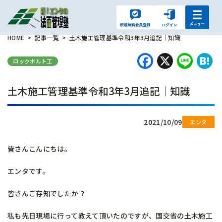
HOME
記事一覧
土木施工管理基準令和3年3月追記｜知識
Faceboo
X
Lin
H
ロックボルト工
土木施工管理基準令和3年3月追記｜知識
2021/10/09
皆さんこんにちは。
エンタです。
皆さんご存知でしたか？
私も先日現場に行って教えて頂いたのですが、国交省の土木施工