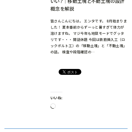
いい？｜移動土塊と不動土塊の設計
概念を解説
皆さんこんにちは。 エンタです。 8月始まりま
した！ 夏本番前からずーっと暑すぎて体力が
溶けますね。 マジ今年も地獄モードでグッタ
リです・・・ 閑話休題 今回は鉄筋挿入工（ロ
ックボルト工）の「移動土塊」と「不動土塊」
の話。 検査や段階確認の…
いいね:
読
み
込
み
中…