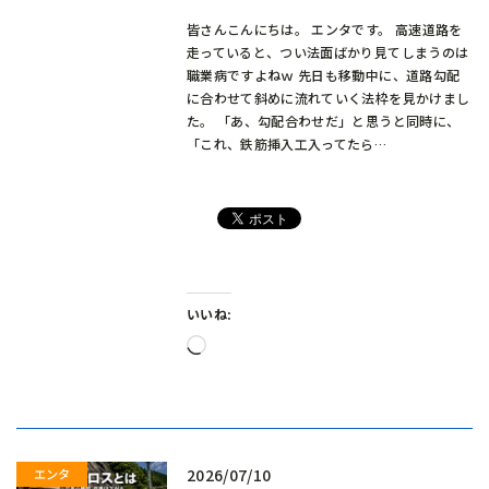
皆さんこんにちは。 エンタです。 高速道路を
走っていると、つい法面ばかり見てしまうのは
職業病ですよねｗ 先日も移動中に、道路勾配
に合わせて斜めに流れていく法枠を見かけまし
た。 「あ、勾配合わせだ」と思うと同時に、
「これ、鉄筋挿入工入ってたら…
いいね:
読
み
込
み
中…
2026/07/10