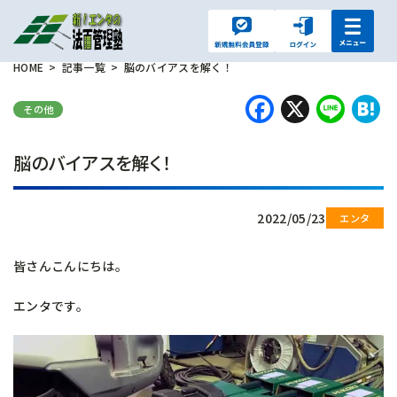
HOME
記事一覧
脳のバイアスを解く！
Faceboo
X
Lin
H
その他
脳のバイアスを解く！
2022/05/23
皆さんこんにちは。
エンタです。