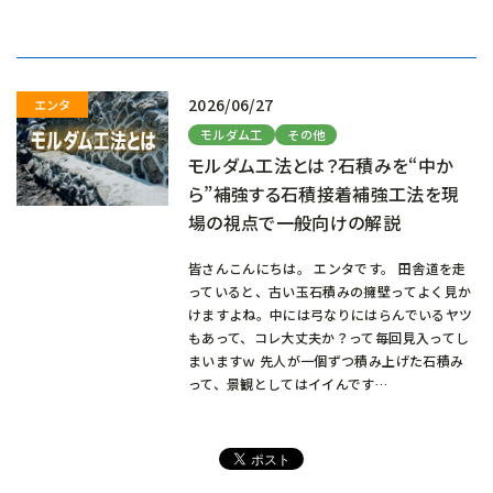
込
み
中…
2026/06/27
モルダム工
その他
モルダム工法とは？石積みを“中か
ら”補強する石積接着補強工法を現
場の視点で一般向けの解説
皆さんこんにちは。 エンタです。 田舎道を走
っていると、古い玉石積みの擁壁ってよく見か
けますよね。中には弓なりにはらんでいるヤツ
もあって、コレ大丈夫か？って毎回見入ってし
まいますｗ 先人が一個ずつ積み上げた石積み
って、景観としてはイイんです…