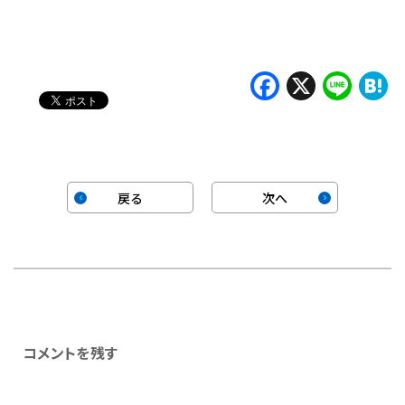
込
み
中…
Faceboo
X
Lin
H
戻る
次へ
コメントを残す