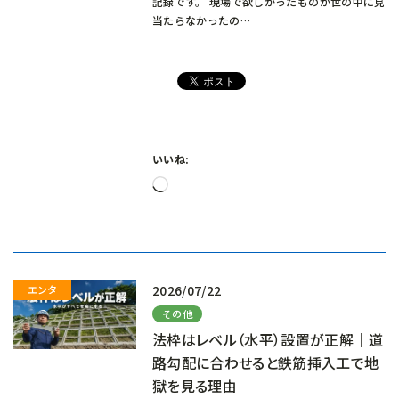
記録です。 現場で欲しかったものが世の中に見
当たらなかったの…
いいね:
読
み
込
み
中…
2026/07/22
その他
法枠はレベル（水平）設置が正解｜道
路勾配に合わせると鉄筋挿入工で地
獄を見る理由