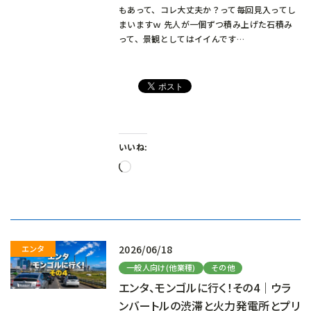
もあって、コレ大丈夫か？って毎回見入ってし
まいますｗ 先人が一個ずつ積み上げた石積み
って、景観としてはイイんです…
いいね:
読
み
込
み
中…
2026/06/18
一般人向け(他業種)
その他
エンタ、モンゴルに行く！その4｜ウラ
ンバートルの渋滞と火力発電所とプリ