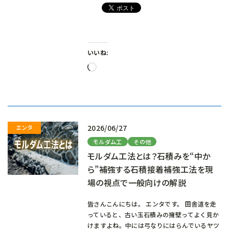
いいね:
読
み
込
み
中…
2026/06/27
モルダム工
その他
モルダム工法とは？石積みを“中か
ら”補強する石積接着補強工法を現
場の視点で一般向けの解説
皆さんこんにちは。 エンタです。 田舎道を走
っていると、古い玉石積みの擁壁ってよく見か
けますよね。中には弓なりにはらんでいるヤツ