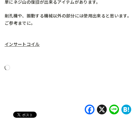
単にネジ山の復旧が出来るアイテムがあります。
削孔機や、振動する機械以外の部分には使用出来ると思います。
ご参考までに。
インサートコイル
読
み
込
み
中…
Faceboo
X
Lin
H