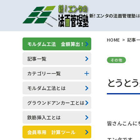
新！エンタの法面管理塾
は
HOME
記事
モルダム工法 金額算出！
記事一覧
その他
カテゴリー一覧
とうと
擁壁補強工事
モルダム工法とは
モルダム工
グラウンドアンカー工とは
一般人向け(他業種)
鉄筋挿入工とは
皆さんこんに
専門用語
会員専用 計算ツール
エンタです。