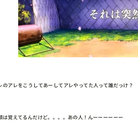
レのアレをこうしてあーしてアレやってた人って誰だっけ？
顔は覚えてるんだけど。。。。あの人！んーーーーーー