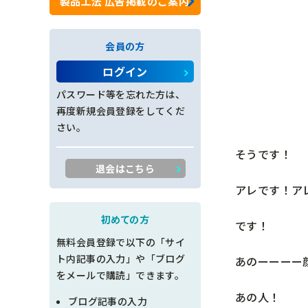
製品工法 広告掲載のご案内
ロックネット工
会員の方
法面工全般
ログイン
施工管理
パスワード等を忘れた方は、
再度新規会員登録をしてくだ
創意工夫
さい。
そうです！
書類整理
退会はこちら
品質管理
アレです！ア
出来形管理
初めての方
です！
無料会員登録で以下の「サイ
工程管理
ト内記事の入力」や「ブログ
あのーーーー
をメールで購読」できます。
土木設計
あの人！
ブログ記事の入力