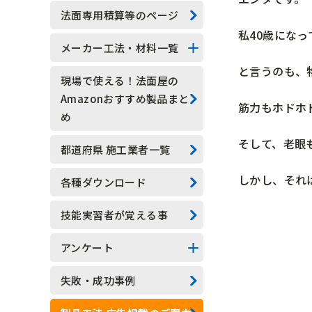
技能実習生
法面専用積算等のページ
私40歳にな
水抜きロックボルト
メーカー工法・材料一覧
と言うのも、
水抜きボーリング
法面系
現場で使える！法面屋の
Amazonおすすめ製品まと
筋力もホドホ
安全管理
測定器具系
め
現場吹付法枠工
アンカー系
そして、老眼
都道府県 施工業者一覧
モルタル吹付工
その他
しかし、それ
各種ダウンロード
植生基材吹付工
技能実習者が覚える事
グラウンドアンカー工
アンケート
ロックボルト工
アンケート結果一覧
失敗・成功事例
足場工