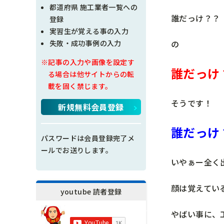
現場問題点
都道府県 施工業者一覧への
誰だっけ？？
登録
その他
実習生が覚える事の入力
の
失敗・成功事例の入力
施工の神様
※記事の入力や画像を設定す
誰だっけ
る場合は他サイトからの転
載を固く禁じます。
そうです！
新規無料会員登録
誰だっけ
パスワードは会員登録完了メ
ールでお送りします。
いやぁー全く
顔は覚えてい
youtube 読者登録
やばい事に、