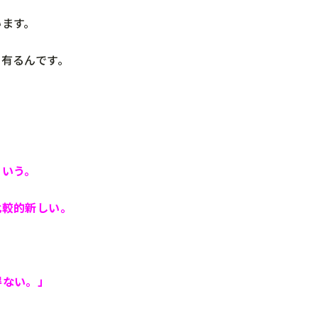
います。
有るんです。
という。
比較的新しい。
得ない。」