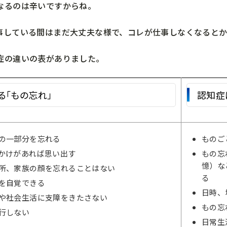
なるのは辛いですからね。
事している間はまだ大丈夫な様で、コレが仕事しなくなるとか
症の違いの表がありました。
る「もの忘れ」
認知症
の一部分を忘れる
ものご
かけがあれば思い出す
もの忘
憶）な
所、家族の顔を忘れることはない
る
を自覚できる
日時、
や社会生活に支障をきたさない
もの忘
行しない
日常生