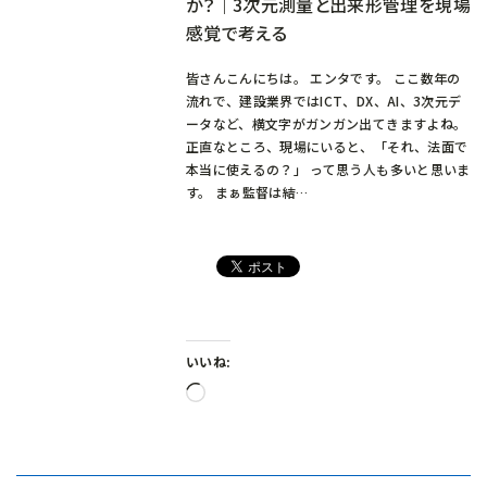
か？｜3次元測量と出来形管理を現場
感覚で考える
皆さんこんにちは。 エンタです。 ここ数年の
流れで、建設業界ではICT、DX、AI、3次元デ
ータなど、横文字がガンガン出てきますよね。
正直なところ、現場にいると、「それ、法面で
本当に使えるの？」 って思う人も多いと思いま
す。 まぁ監督は結…
いいね:
読
み
込
み
中…