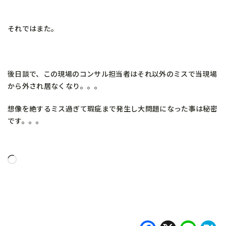
それではまた。
後日談で、この現場のコンサル担当者はそれ以外のミスで当現場
から外され居なくなり。。。
想像を絶するミス過ぎて瑕疵まで発生し大問題になった事は秘密
です。。。
読
み
込
み
中…