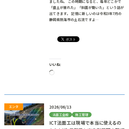
ましたね。 この時期になると、毎年どこかで
「盛土が崩れた」「斜面が動いた」という話が
出てきます。 記憶に新しいのは令和3年7月の
静岡県熱海市の土石流ですよ…
いいね:
読
み
込
み
中…
2026/06/13
法面工全般
施工管理
ICT法面工は現場で本当に使えるの