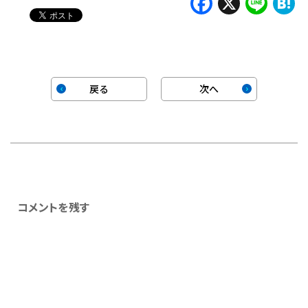
Faceboo
X
Lin
H
戻る
次へ
コメントを残す