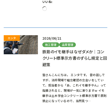
いいね:
読
み
込
み
中…
2026/06/21
施工管理
品質管理
鉄筋のイモ継手はなぜダメか｜コン
クリート標準示方書のずらし規定と回
避策
皆さんこんにちは。 エンタです。 昔の話しで
すが、法枠現場で組立確認の立会いをしてい
て、担当者から「あ、これイモ継手やん」って
指摘されると、現場が一気に凍りますｗ イモ
継手は土木学会コンクリート標準示方書で原則
禁止になっているので、当然見つ…