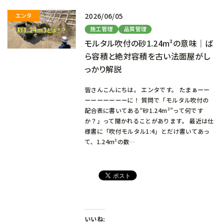
2026/06/05
施工管理
品質管理
モルタル吹付の砂1.24m³の意味｜ば
ら容積と絶対容積を古い法面屋がし
っかり解説
皆さんこんにちは。 エンタです。 たまぁーー
ーーーーーーーに！ 質問で「モルタル吹付の
配合表に書いてある“砂1.24m³”って何です
か？」って聞かれることがあります。 最近は仕
様書に「吹付モルタル1:4」とだけ書いてあっ
て、1.24m³の数…
いいね: