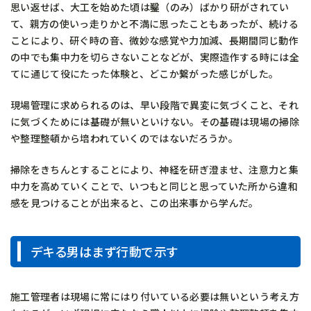
思い返せば、大工を始めた頃は鑿（のみ）ばかり研がされてい
て、親方の使いっ走りかと不満に思ったこともあったが、続ける
ことにより、研ぐ時の音、微妙な感覚や力加減、長期間同じ動作
の中でも集中力を切らさないことなどが、実際造作する時には全
てに通じて役にたった体験と、どこか繋がった感じがした。
現場管理に求められるのは、早い段階で異変に気づくこと、それ
に気づくためには基礎が無いといけない。その基礎は現場の掃除
や整理整頓から培われていくのではないだろうか。
掃除をきちんとすることにより、神経を研ぎ澄ませ、注意力と集
中力を高めていくことで、いつもと同じと思っていた所から違和
感を見つけることが出来ると、この出来事から学んだ。
デキる男はまず行動で示す
施工管理者は現場に常にはり付いている必要は無いという考え方