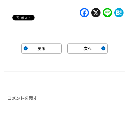
中…
Faceboo
X
Lin
H
戻る
次へ
コメントを残す