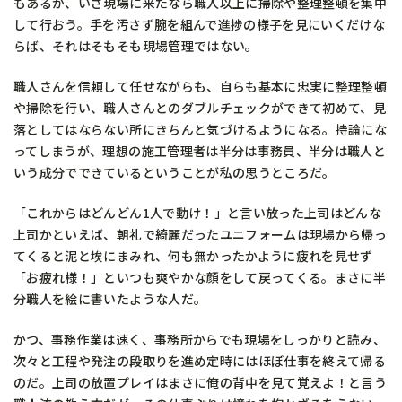
もあるが、いざ現場に来たなら職人以上に掃除や整理整頓を集中
して行おう。手を汚さず腕を組んで進捗の様子を見にいくだけな
らば、それはそもそも現場管理ではない。
職人さんを信頼して任せながらも、自らも基本に忠実に整理整頓
や掃除を行い、職人さんとのダブルチェックができて初めて、見
落としてはならない所にきちんと気づけるようになる。持論にな
ってしまうが、理想の施工管理者は半分は事務員、半分は職人と
いう成分でできているということが私の思うところだ。
「これからはどんどん1人で動け！」と言い放った上司はどんな
上司かといえば、朝礼で綺麗だったユニフォームは現場から帰っ
てくると泥と埃にまみれ、何も無かったかように疲れを見せず
「お疲れ様！」といつも爽やかな顔をして戻ってくる。まさに半
分職人を絵に書いたような人だ。
かつ、事務作業は速く、事務所からでも現場をしっかりと読み、
次々と工程や発注の段取りを進め定時にはほぼ仕事を終えて帰る
のだ。上司の放置プレイはまさに俺の背中を見て覚えよ！と言う