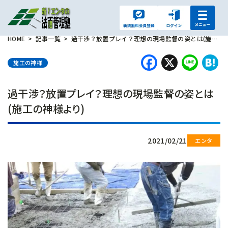
HOME
記事一覧
過干渉？放置プレイ？理想の現場監督の姿とは(施工の神様より)
Faceboo
X
Lin
H
施工の神様
過干渉？放置プレイ？理想の現場監督の姿とは
(施工の神様より)
2021/02/21