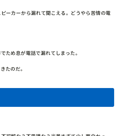
スピーカーから漏れて聞こえる。どうやら苦情の電
癖でため息が電話で漏れてしまった。
できたのだ。
も不可解な？不思議な？光景すぎて少し面白かっ