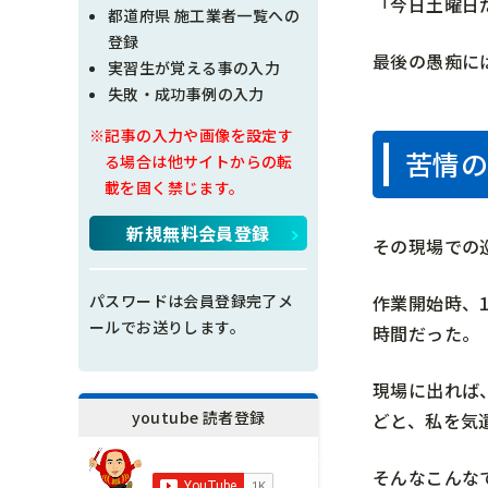
「今日土曜日
現場問題点
都道府県 施工業者一覧への
登録
最後の愚痴に
その他
実習生が覚える事の入力
失敗・成功事例の入力
施工の神様
※記事の入力や画像を設定す
苦情の
る場合は他サイトからの転
載を固く禁じます。
新規無料会員登録
その現場での
作業開始時、
パスワードは会員登録完了メ
ールでお送りします。
時間だった。
現場に出れば
youtube 読者登録
どと、私を気
そんなこんな