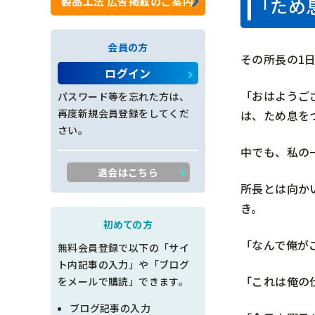
「ため
製品工法 広告掲載のご案内
ロックネット工
会員の方
その所長の1
法面工全般
ログイン
施工管理
「おはようご
パスワード等を忘れた方は、
再度新規会員登録をしてくだ
は、ため息を
創意工夫
さい。
中でも、私の
書類整理
退会はこちら
所長とは向か
品質管理
き。
出来形管理
初めての方
「なんで俺が
無料会員登録で以下の「サイ
工程管理
ト内記事の入力」や「ブログ
「これは俺の
をメールで購読」できます。
土木設計
ブログ記事の入力