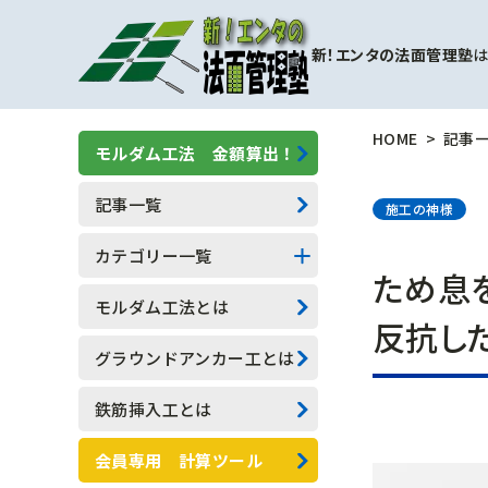
新！エンタの法面管理塾
は
HOME
記事
モルダム工法 金額算出！
記事一覧
施工の神様
カテゴリー一覧
ため息
擁壁補強工事
モルダム工法とは
反抗し
モルダム工
グラウンドアンカー工とは
一般人向け(他業種)
鉄筋挿入工とは
専門用語
会員専用 計算ツール