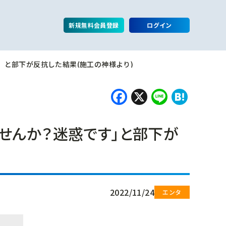
新規無料会員登録
ログイン
と部下が反抗した結果(施工の神様より)
Facebook
X
Line
Hate
せんか？迷惑です」と部下が
2022/11/24