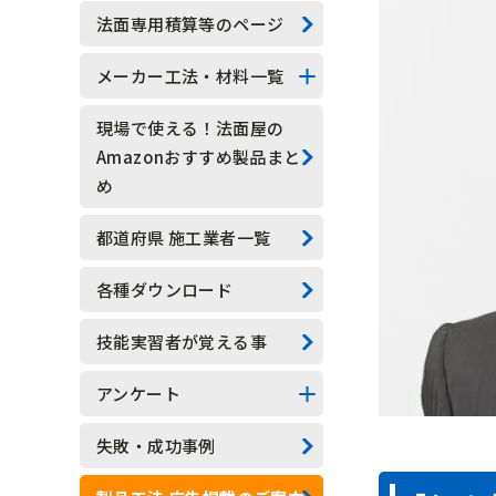
技能実習生
法面専用積算等のページ
水抜きロックボルト
メーカー工法・材料一覧
水抜きボーリング
法面系
現場で使える！法面屋の
Amazonおすすめ製品まと
安全管理
測定器具系
め
現場吹付法枠工
アンカー系
都道府県 施工業者一覧
モルタル吹付工
その他
各種ダウンロード
植生基材吹付工
技能実習者が覚える事
グラウンドアンカー工
アンケート
ロックボルト工
アンケート結果一覧
失敗・成功事例
足場工