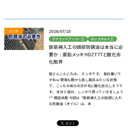
み
込
み
中…
2026/07/25
グラウンドアンカー工
ロックボルト工
鉄筋挿入工の頭部防錆油は本当に必
要か｜亜鉛メッキHDZT77と酸化劣
化限界
皆さんこんにちは。 エンタです。 毎日暑いで
すねｗ 現場も朝から蒸し風呂みたいな状態
で、こっちの体力の方が先に酸化劣化しそうで
す。 水分と塩分、しっかり摂っていきましょう
^^ 閑話休題 今回は「鉄筋挿入工の頭部に入れ
る防錆油（オイル）は、本…