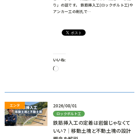
り」の話です。 鉄筋挿入工(ロックボルト工)や
アンカー工の削孔で…
いいね:
読
み
込
み
中…
2026/08/01
ロックボルト工
鉄筋挿入工の定着は岩盤じゃなくて
いい？｜移動土塊と不動土塊の設計
概念を解説