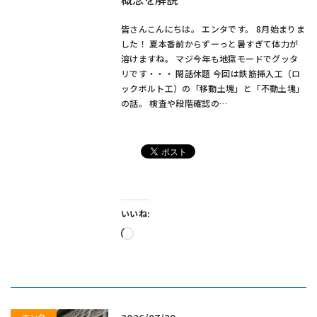
皆さんこんにちは。 エンタです。 8月始まりま
した！ 夏本番前からずーっと暑すぎて体力が
溶けますね。 マジ今年も地獄モードでグッタ
リです・・・ 閑話休題 今回は鉄筋挿入工（ロ
ックボルト工）の「移動土塊」と「不動土塊」
の話。 検査や段階確認の…
いいね:
読
み
込
み
中…