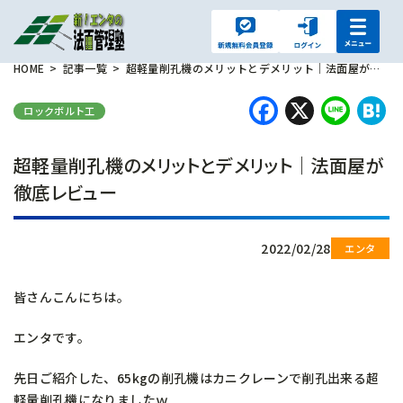
HOME
記事一覧
超軽量削孔機のメリットとデメリット｜法面屋が徹底レビュー
Faceboo
X
Lin
H
ロックボルト工
超軽量削孔機のメリットとデメリット｜法面屋が
徹底レビュー
2022/02/28
皆さんこんにちは。
エンタです。
先日ご紹介した、65kgの削孔機はカニクレーンで削孔出来る超
軽量削孔機になりましたｗ