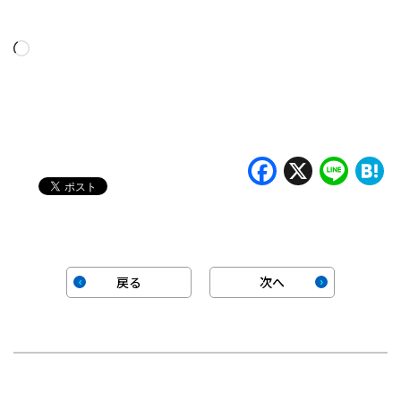
読
み
込
み
中…
Faceboo
X
Lin
H
戻る
次へ