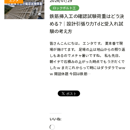
2026/07/29
ロックボルト工
鉄筋挿入工の確認試験荷重はどう決
める？｜設計引張り力Tdと受入れ試
験の考え方
皆さんこんにちは。 エンタです。 夏本番で現
場が焼けてます。 足場の上は地山からの照り返
しもあるのでメチャ暑いですね。 私も先日、
朝イチで石積みの上がった時点でもう汗だくで
したｗ まだこれからって時にはダラダラでｗｗ
ｗ 閑話休題 今回は鉄筋…
いいね:
読