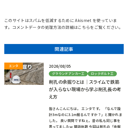
このサイトはスパムを低減するために Akismet を使っていま
す。
コメントデータの処理方法の詳細はこちらをご覧ください
。
関連記事
2026/08/05
グラウンドアンカー工
ロックボルト工
削孔の余掘りとは｜スライムで鉄筋
が入らない現場から学ぶ削孔長の考
え方
皆さんこんにちは。 エンタです。 「なんで設
計3mなのに3.1m掘るんですか？」と聞かれま
した。 良い質問ですねぇ。昔の私も同じ事を
思ってましたｗ 閑話休題 今回は削孔の「余掘