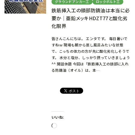
グラウンドアンカー工
ロックボルト工
鉄筋挿入工の頭部防錆油は本当に必
要か｜亜鉛メッキHDZT77と酸化劣
化限界
皆さんこんにちは。 エンタです。 毎日暑いで
すねｗ 現場も朝から蒸し風呂みたいな状態
で、こっちの体力の方が先に酸化劣化しそうで
す。 水分と塩分、しっかり摂っていきましょう
^^ 閑話休題 今回は「鉄筋挿入工の頭部に入れ
る防錆油（オイル）は、本…
いいね:
読
み