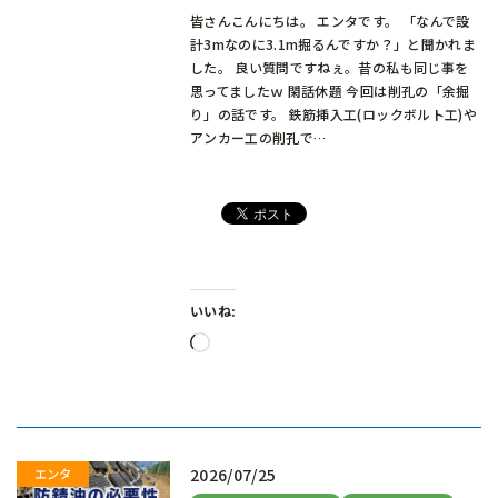
皆さんこんにちは。 エンタです。 「なんで設
計3mなのに3.1m掘るんですか？」と聞かれま
した。 良い質問ですねぇ。昔の私も同じ事を
思ってましたｗ 閑話休題 今回は削孔の「余掘
り」の話です。 鉄筋挿入工(ロックボルト工)や
アンカー工の削孔で…
いいね:
読
み
込
み
中…
2026/07/25