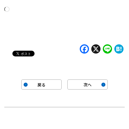
読
み
込
み
中…
Faceboo
X
Lin
H
戻る
次へ