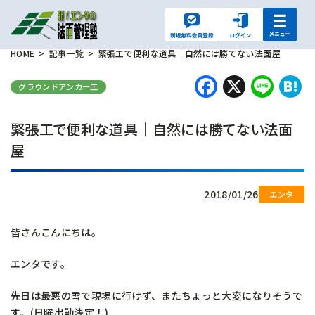
HOME
記事一覧
緊張工で便利な道具｜自然には勝てない法面屋
Faceboo
X
Lin
H
グラウンドアンカー工
緊張工で便利な道具｜自然には勝てない法面
屋
2018/01/26
皆さんこんにちは。
エンタです。
先日は最悪の雪で現場に行けず、またちょっと大変になりそうで
す。(日曜出勤決定！)