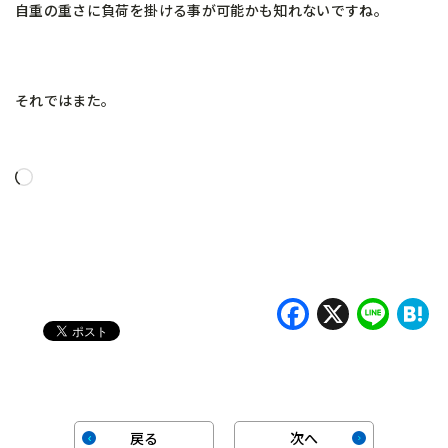
自重の重さに負荷を掛ける事が可能かも知れないですね。
それではまた。
読
み
込
み
中…
Faceboo
X
Lin
H
戻る
次へ