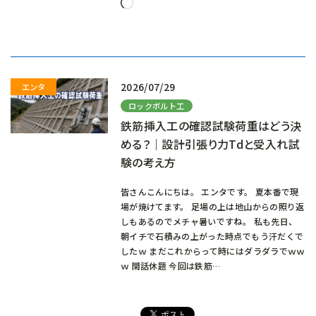
読
み
込
み
中…
2026/07/29
ロックボルト工
鉄筋挿入工の確認試験荷重はどう決
める？｜設計引張り力Tdと受入れ試
験の考え方
皆さんこんにちは。 エンタです。 夏本番で現
場が焼けてます。 足場の上は地山からの照り返
しもあるのでメチャ暑いですね。 私も先日、
朝イチで石積みの上がった時点でもう汗だくで
したｗ まだこれからって時にはダラダラでｗｗ
ｗ 閑話休題 今回は鉄筋…