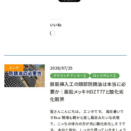
いいね:
読
み
込
み
中…
2026/07/25
グラウンドアンカー工
ロックボルト工
鉄筋挿入工の頭部防錆油は本当に必
要か｜亜鉛メッキHDZT77と酸化劣
化限界
皆さんこんにちは。 エンタです。 毎日暑いで
すねｗ 現場も朝から蒸し風呂みたいな状態
で、こっちの体力の方が先に酸化劣化しそうで
す。 水分と塩分、しっかり摂っていきましょう