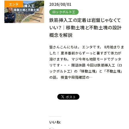
2026/08/01
ロックボルト工
鉄筋挿入工の定着は岩盤じゃなくて
いい？｜移動土塊と不動土塊の設計
概念を解説
皆さんこんにちは。 エンタです。 8月始まりま
した！ 夏本番前からずーっと暑すぎて体力が
溶けますね。 マジ今年も地獄モードでグッタ
リです・・・ 閑話休題 今回は鉄筋挿入工（ロ
ックボルト工）の「移動土塊」と「不動土塊」
の話。 検査や段階確認の…
いいね: