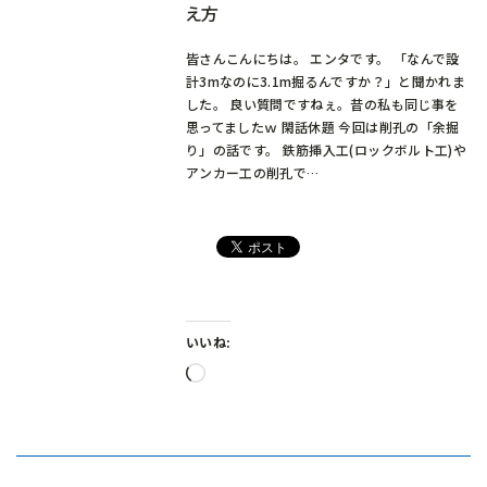
え方
皆さんこんにちは。 エンタです。 「なんで設
計3mなのに3.1m掘るんですか？」と聞かれま
した。 良い質問ですねぇ。昔の私も同じ事を
思ってましたｗ 閑話休題 今回は削孔の「余掘
り」の話です。 鉄筋挿入工(ロックボルト工)や
アンカー工の削孔で…
いいね:
読
み
込
み
中…