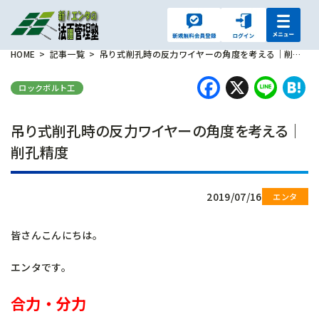
HOME
記事一覧
吊り式削孔時の反力ワイヤーの角度を考える｜削孔精度
Faceboo
X
Lin
H
ロックボルト工
吊り式削孔時の反力ワイヤーの角度を考える｜
削孔精度
2019/07/16
皆さんこんにちは。
エンタです。
合力・分力