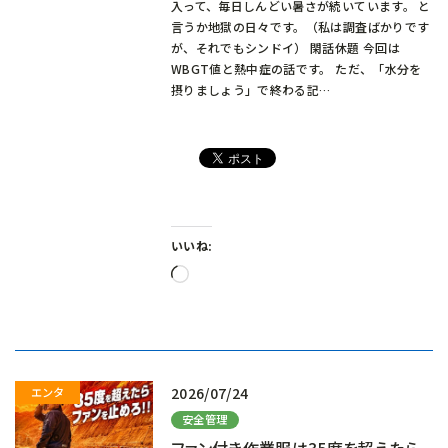
入って、毎日しんどい暑さが続いています。 と
言うか地獄の日々です。（私は調査ばかりです
が、それでもシンドイ） 閑話休題 今回は
WBGT値と熱中症の話です。 ただ、「水分を
摂りましょう」で終わる記…
いいね:
読
み
込
み
中…
2026/07/24
安全管理
ファン付き作業服は35度を超えたら