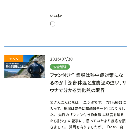
いいね:
読
み
込
み
中…
2026/07/28
安全管理
ファン付き作業服は熱中症対策にな
るのか｜深部体温と皮膚温の違い、サ
ウナで分かる気化熱の限界
皆さんこんにちは。 エンタです。 7月も終盤に
入って、現場は完全に超酷暑モードになりまし
た。 先日の「ファン付き作業服は35度を超え
たら脱ぐ」の記事に、思っていたより反応を頂
きまして。 賛同も有りましたが、「いや、自