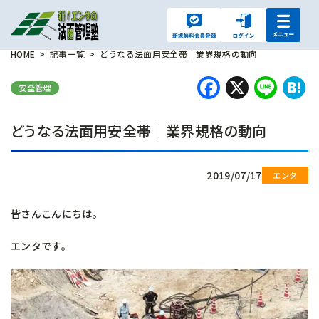
HOME
記事一覧
どうなる法面用安全帯｜業界規格の動向
Faceboo
X
Lin
H
安全管理
どうなる法面用安全帯｜業界規格の動向
2019/07/17
皆さんこんにちは。
エンタです。