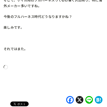
外メーカー多いですね。
今後のフルハーネス時代どうなりますかね？
楽しみです。
それではまた。
読
み
込
み
中…
Faceboo
X
Lin
H