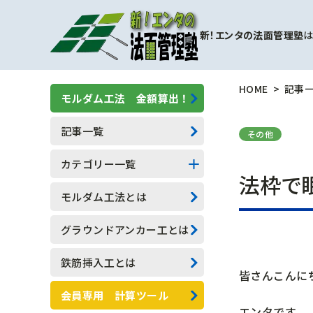
新！エンタの法面管理塾
は
HOME
記事
モルダム工法 金額算出！
記事一覧
その他
カテゴリー一覧
法枠で眠
擁壁補強工事
モルダム工法とは
モルダム工
グラウンドアンカー工とは
一般人向け(他業種)
鉄筋挿入工とは
皆さんこんに
専門用語
会員専用 計算ツール
エンタです。