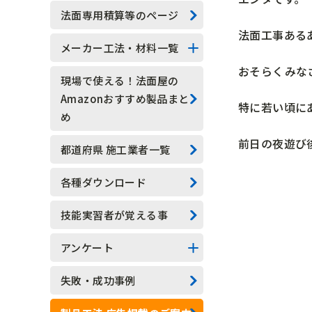
技能実習生
法面専用積算等のページ
法面工事ある
水抜きロックボルト
メーカー工法・材料一覧
おそらくみな
水抜きボーリング
法面系
現場で使える！法面屋の
Amazonおすすめ製品まと
特に若い頃に
安全管理
測定器具系
め
現場吹付法枠工
アンカー系
前日の夜遊び
都道府県 施工業者一覧
モルタル吹付工
その他
各種ダウンロード
植生基材吹付工
技能実習者が覚える事
グラウンドアンカー工
アンケート
ロックボルト工
アンケート結果一覧
失敗・成功事例
足場工