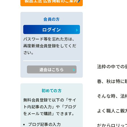
製品工法 広告掲載のご案内
ロックネット工
会員の方
法面工全般
ログイン
施工管理
パスワード等を忘れた方は、
再度新規会員登録をしてくだ
創意工夫
さい。
書類整理
法枠の中での
退会はこちら
品質管理
春、秋は特に
出来形管理
初めての方
そんな時、法
無料会員登録で以下の「サイ
工程管理
ト内記事の入力」や「ブログ
よく職人こ親
をメールで購読」できます。
土木設計
ブログ記事の入力
だからロリッ