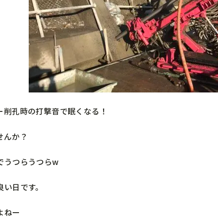
ー削孔時の打撃音で眠くなる！
せんか？
でうつらうつらw
良い日です。
よねー