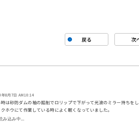
戻る
次
3年8月7日 AM10:14
い時は砂防ダムの袖の掘削でロリップで下がって光波のミラー持ちを
ックホウにて作業している時によく眠くなっていました。
読み込み中…