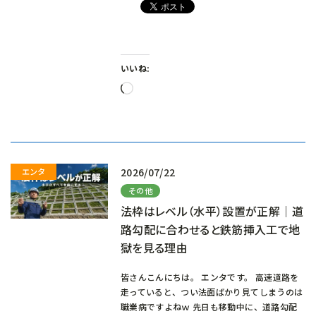
いいね:
読
み
込
み
中…
2026/07/22
その他
法枠はレベル（水平）設置が正解｜道
路勾配に合わせると鉄筋挿入工で地
獄を見る理由
皆さんこんにちは。 エンタです。 高速道路を
走っていると、つい法面ばかり見てしまうのは
職業病ですよねｗ 先日も移動中に、道路勾配