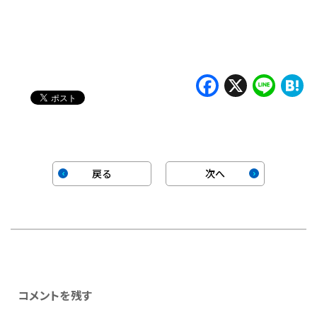
み
込
み
中…
Faceboo
X
Lin
H
戻る
次へ
コメントを残す