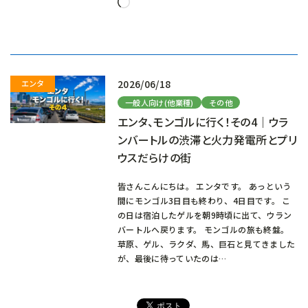
読
み
込
み
中…
2026/06/18
一般人向け(他業種)
その他
エンタ、モンゴルに行く！その4｜ウラ
ンバートルの渋滞と火力発電所とプリ
ウスだらけの街
皆さんこんにちは。 エンタです。 あっという
間にモンゴル3日目も終わり、4日目です。 こ
の日は宿泊したゲルを朝9時頃に出て、ウラン
バートルへ戻ります。 モンゴルの旅も終盤。
草原、ゲル、ラクダ、馬、巨石と見てきました
が、最後に待っていたのは…