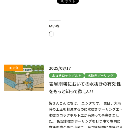
いいね:
読
み
込
み
中…
2025/08/17
水抜きロックボルト
水抜きボーリング
表層崩壊においての水抜きの有効性
をもっと知って欲しい！
皆さんこんにちは。 エンタです。 先日、大雨
時の土圧を軽減するのに水抜きボーリング工・
水抜きロックボルト工が有効って事書きまし
た。 仮設水抜きボーリングを打つ事で事前に
崩壊を防ぐ事が出来て、かつ継続的に崩壊から