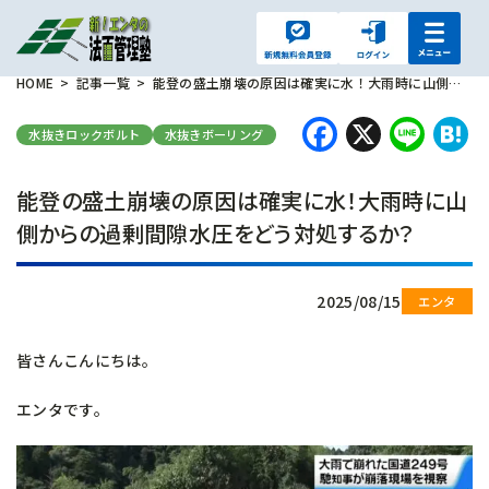
HOME
記事一覧
能登の盛土崩壊の原因は確実に水！大雨時に山側からの過剰間隙水圧をどう対処するか？
Faceboo
X
Lin
H
水抜きロックボルト
水抜きボーリング
能登の盛土崩壊の原因は確実に水！大雨時に山
側からの過剰間隙水圧をどう対処するか？
2025/08/15
皆さんこんにちは。
エンタです。