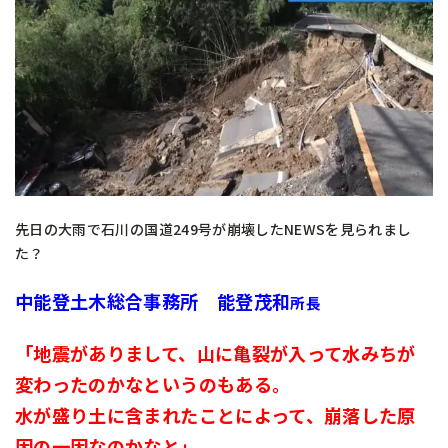
先日の大雨で石川の国道249号が崩壊したNEWSを見られまし
た？
中能登土木総合事務所 能登茂和
所長
「地震がありまして、山に亀裂が入って水みちが
変わったのかなというのもある。
水が盛り土に含まれたことによって、崩落した原
因の一因なのかなと」