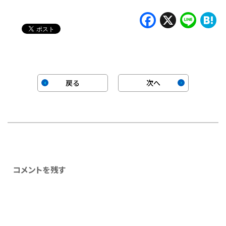
中…
Faceboo
X
Lin
H
戻る
次へ
コメントを残す