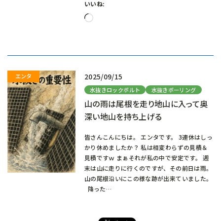
いいね:
読
み
込
み
中…
2025/09/15
水抜きロックボルト
水抜きボーリング
山の雨は尾根を走り地山に入って奥
深い地山を持ち上げる
皆さんこんにちは。 エンタです。 3連休はしっ
かり休めましたか？ 私は相変わらずの見積＆
見積ですｗ まぁそれが私の中で安定です。 週
末は山に走りに行くのですが、その前日は雨。
山の尾根沿いにこの様な跡が出来ていました。
降った…