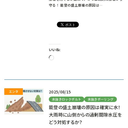
守る！ 能登の盛土崩壊の原因は…
いいね:
読
み
込
み
中…
2025/08/15
水抜きロックボルト
水抜きボーリング
能登の盛土崩壊の原因は確実に水！
大雨時に山側からの過剰間隙水圧を
どう対処するか？