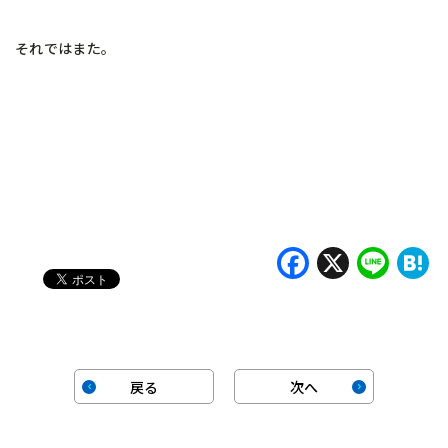
それではまた。
Faceboo
X
Lin
H
戻る
次へ