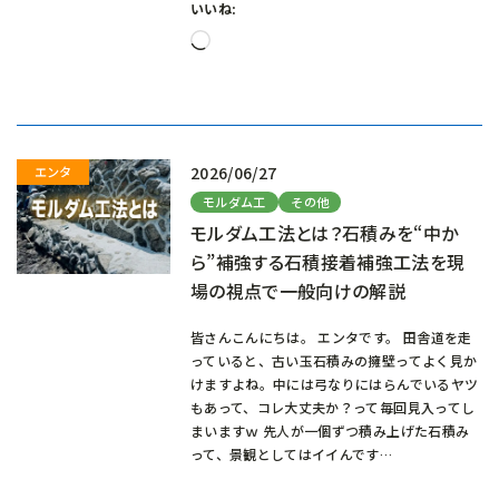
いいね:
読
み
込
み
中…
2026/06/27
モルダム工
その他
モルダム工法とは？石積みを“中か
ら”補強する石積接着補強工法を現
場の視点で一般向けの解説
皆さんこんにちは。 エンタです。 田舎道を走
っていると、古い玉石積みの擁壁ってよく見か
けますよね。中には弓なりにはらんでいるヤツ
もあって、コレ大丈夫か？って毎回見入ってし
まいますｗ 先人が一個ずつ積み上げた石積み
って、景観としてはイイんです…