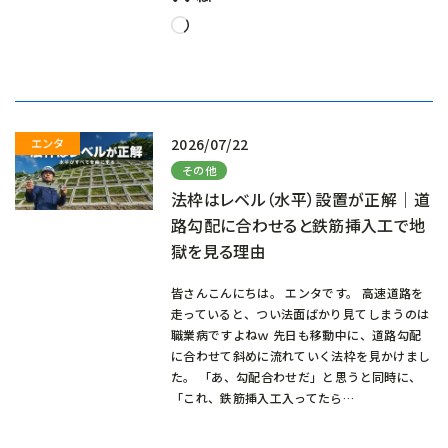
読
み
込
み
中…
2026/07/22
その他
法枠はレベル（水平）設置が正解｜道
路勾配に合わせると鉄筋挿入工で地
獄を見る理由
皆さんこんにちは。 エンタです。 高速道路を
走っていると、つい法面ばかり見てしまうのは
職業病ですよねｗ 先日も移動中に、道路勾配
に合わせて斜めに流れていく法枠を見かけまし
た。 「あ、勾配合わせだ」と思うと同時に、
「これ、鉄筋挿入工入ってたら…