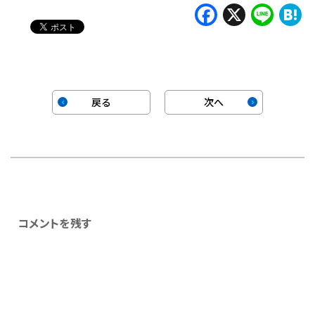
Faceboo
X
Lin
H
戻る
次へ
コメントを残す