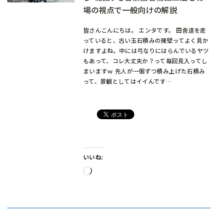
場の視点で一般向けの解説
皆さんこんにちは。 エンタです。 田舎道を走
っていると、古い玉石積みの擁壁ってよく見か
けますよね。中には弓なりにはらんでいるヤツ
もあって、コレ大丈夫か？って毎回見入ってし
まいますｗ 先人が一個ずつ積み上げた石積み
って、景観としてはイイんです…
いいね:
読
み
込
み
中…