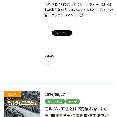
当たり前に飛び交ってるけど、ちゃんと説明さ
れた事がない人も多いんですよね～。 私もその
昔、グラウンドアンカー設…
いいね:
読
み
込
み
中…
2026/06/27
モルダム工
その他
モルダム工法とは？石積みを“中か
ら”補強する石積接着補強工法を現