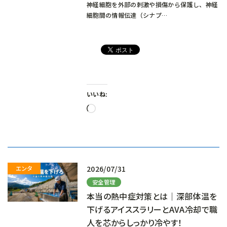
神経細胞を外部の刺激や損傷から保護し、神経
細胞間の情報伝達（シナプ…
いいね:
読
み
込
み
中…
2026/07/31
安全管理
本当の熱中症対策とは｜深部体温を
下げるアイススラリーとAVA冷却で職
人を芯からしっかり冷やす！