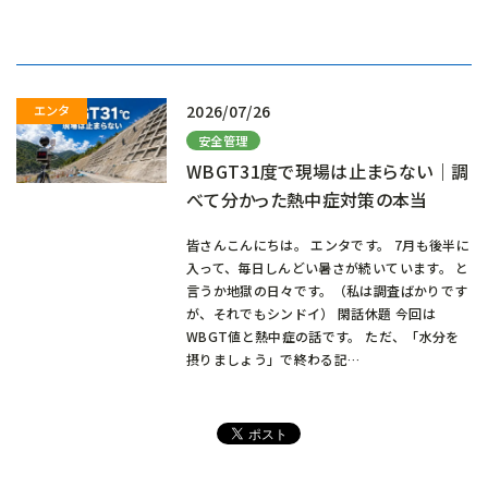
み
込
み
中…
2026/07/26
安全管理
WBGT31度で現場は止まらない｜調
べて分かった熱中症対策の本当
皆さんこんにちは。 エンタです。 7月も後半に
入って、毎日しんどい暑さが続いています。 と
言うか地獄の日々です。（私は調査ばかりです
が、それでもシンドイ） 閑話休題 今回は
WBGT値と熱中症の話です。 ただ、「水分を
摂りましょう」で終わる記…