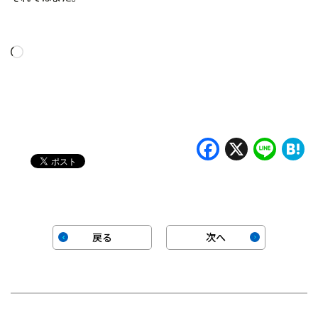
読
み
込
み
中…
Faceboo
X
Lin
H
戻る
次へ