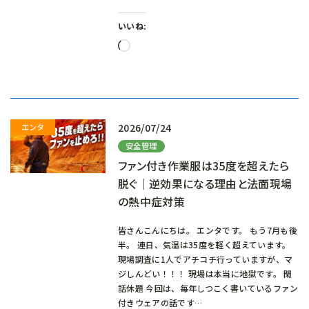
いいね:
読
み
込
み
中…
2026/07/24
安全管理
ファン付き作業服は35度を超えたら
脱ぐ｜逆効果になる理由と法面現場
の熱中症対策
皆さんこんにちは。 エンタです。 もう7月も後
半。 連日、気温は35度を軽く超えています。
現場調査に1人でアチコチ行っていますが、マ
ジしんどい！！！ 現場は本当に地獄です。 閑
話休題 今回は、毎年しつこく書いているファン
付きウェアの話です…