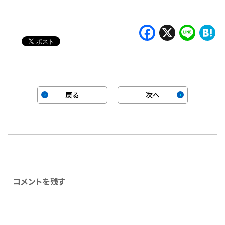
Faceboo
X
Lin
H
戻る
次へ
コメントを残す