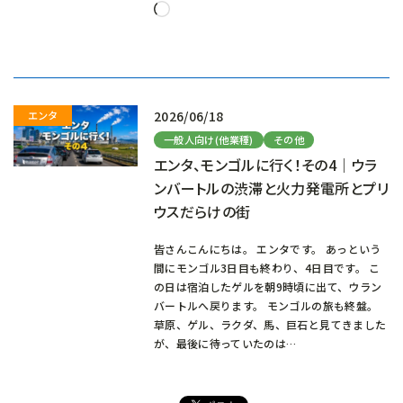
読
み
込
み
中…
2026/06/18
一般人向け(他業種)
その他
エンタ、モンゴルに行く！その4｜ウラ
ンバートルの渋滞と火力発電所とプリ
ウスだらけの街
皆さんこんにちは。 エンタです。 あっという
間にモンゴル3日目も終わり、4日目です。 こ
の日は宿泊したゲルを朝9時頃に出て、ウラン
バートルへ戻ります。 モンゴルの旅も終盤。
草原、ゲル、ラクダ、馬、巨石と見てきました
が、最後に待っていたのは…