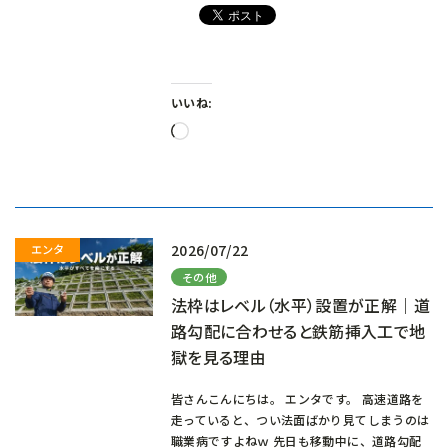
いいね:
読
み
込
み
中…
2026/07/22
その他
法枠はレベル（水平）設置が正解｜道
路勾配に合わせると鉄筋挿入工で地
獄を見る理由
皆さんこんにちは。 エンタです。 高速道路を
走っていると、つい法面ばかり見てしまうのは
職業病ですよねｗ 先日も移動中に、道路勾配