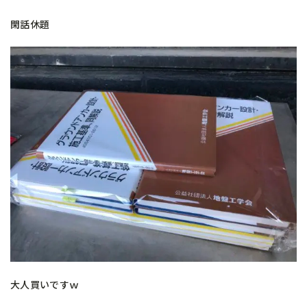
閑話休題
大人買いですｗ