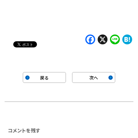
み
込
み
中…
Faceboo
X
Lin
H
戻る
次へ
コメントを残す