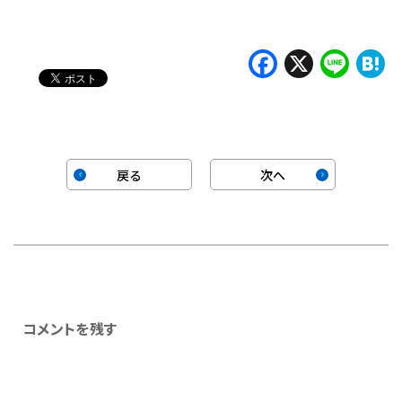
み
中…
Faceboo
X
Lin
H
戻る
次へ
コメントを残す