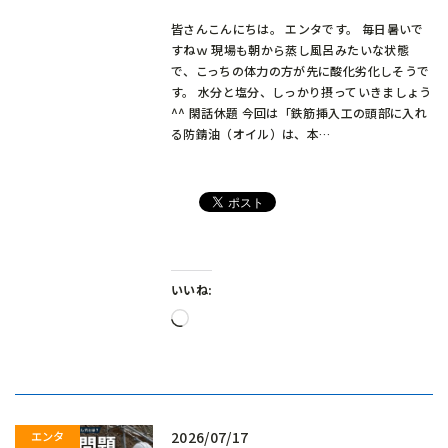
皆さんこんにちは。 エンタです。 毎日暑いで
すねｗ 現場も朝から蒸し風呂みたいな状態
で、こっちの体力の方が先に酸化劣化しそうで
す。 水分と塩分、しっかり摂っていきましょう
^^ 閑話休題 今回は「鉄筋挿入工の頭部に入れ
る防錆油（オイル）は、本…
いいね:
読
み
込
み
中…
2026/07/17