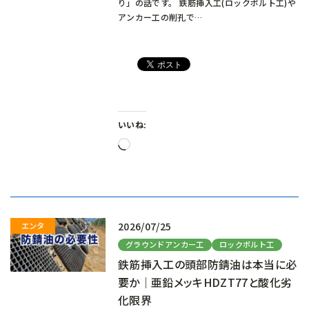
り」の話です。 鉄筋挿入工(ロックボルト工)や
アンカー工の削孔で…
いいね:
読
み
込
み
中…
2026/07/25
グラウンドアンカー工
ロックボルト工
鉄筋挿入工の頭部防錆油は本当に必
要か｜亜鉛メッキHDZT77と酸化劣
化限界