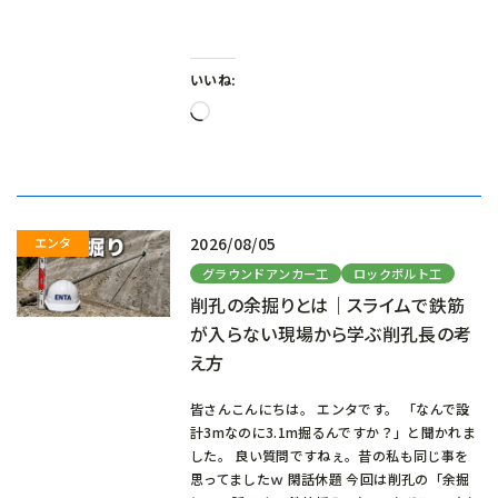
いいね:
読
み
込
み
中…
2026/08/05
グラウンドアンカー工
ロックボルト工
削孔の余掘りとは｜スライムで鉄筋
が入らない現場から学ぶ削孔長の考
え方
皆さんこんにちは。 エンタです。 「なんで設
計3mなのに3.1m掘るんですか？」と聞かれま
した。 良い質問ですねぇ。昔の私も同じ事を
思ってましたｗ 閑話休題 今回は削孔の「余掘