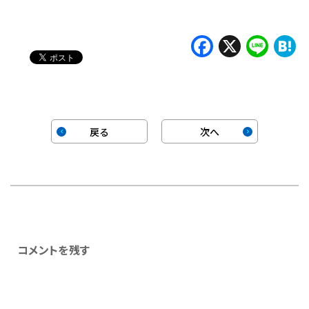
み
中…
Faceboo
X
Lin
H
戻る
次へ
コメントを残す