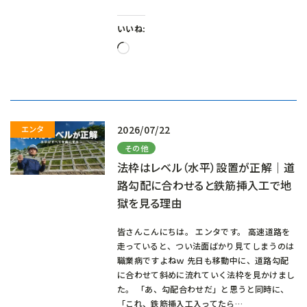
いいね:
読
み
込
み
中…
2026/07/22
その他
法枠はレベル（水平）設置が正解｜道
路勾配に合わせると鉄筋挿入工で地
獄を見る理由
皆さんこんにちは。 エンタです。 高速道路を
走っていると、つい法面ばかり見てしまうのは
職業病ですよねｗ 先日も移動中に、道路勾配
に合わせて斜めに流れていく法枠を見かけまし
た。 「あ、勾配合わせだ」と思うと同時に、
「これ、鉄筋挿入工入ってたら…