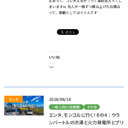
もあって、コレ大丈夫か？って毎回見入ってし
まいますｗ 先人が一個ずつ積み上げた石積み
って、景観としてはイイんです…
いいね:
読
み
込
み
中…
2026/06/18
一般人向け(他業種)
その他
エンタ、モンゴルに行く！その4｜ウラ
ンバートルの渋滞と火力発電所とプリ