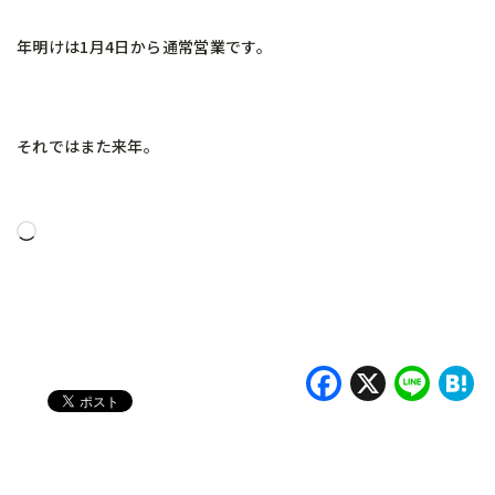
年明けは1月4日から通常営業です。
それではまた来年。
読
み
込
み
中…
Faceboo
X
Lin
H