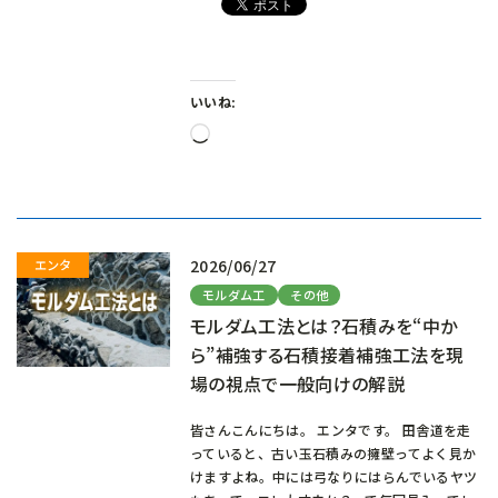
いいね:
読
み
込
み
中…
2026/06/27
モルダム工
その他
モルダム工法とは？石積みを“中か
ら”補強する石積接着補強工法を現
場の視点で一般向けの解説
皆さんこんにちは。 エンタです。 田舎道を走
っていると、古い玉石積みの擁壁ってよく見か
けますよね。中には弓なりにはらんでいるヤツ