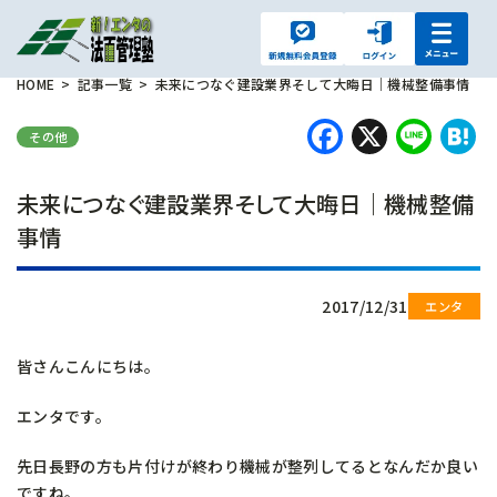
HOME
記事一覧
未来につなぐ建設業界そして大晦日｜機械整備事情
Faceboo
X
Lin
H
その他
未来につなぐ建設業界そして大晦日｜機械整備
事情
2017/12/31
皆さんこんにちは。
エンタです。
先日長野の方も片付けが終わり機械が整列してるとなんだか良い
ですね。