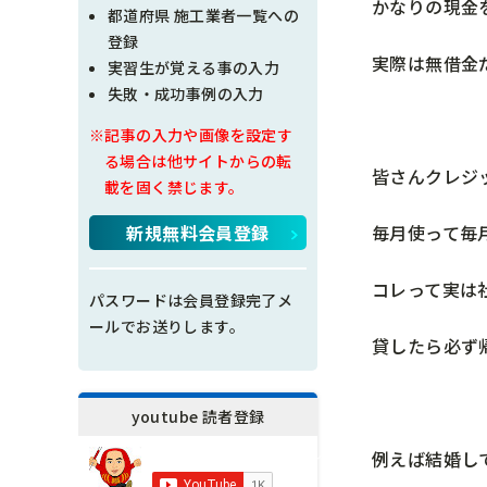
かなりの現金
現場問題点
都道府県 施工業者一覧への
登録
実際は無借金
その他
実習生が覚える事の入力
失敗・成功事例の入力
施工の神様
※記事の入力や画像を設定す
る場合は他サイトからの転
皆さんクレジ
載を固く禁じます。
毎月使って毎
新規無料会員登録
コレって実は
パスワードは会員登録完了メ
ールでお送りします。
貸したら必ず
youtube 読者登録
例えば結婚し