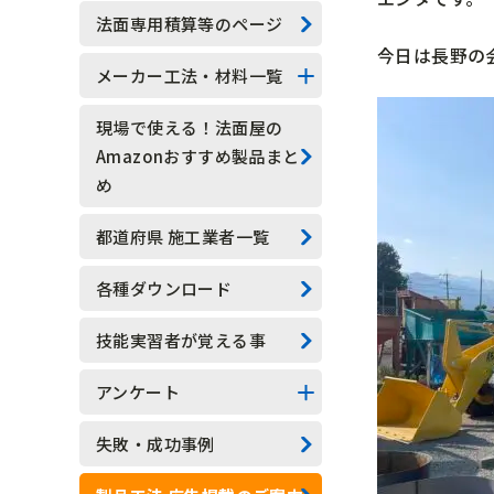
技能実習生
法面専用積算等のページ
今日は長野の
水抜きロックボルト
メーカー工法・材料一覧
水抜きボーリング
法面系
現場で使える！法面屋の
Amazonおすすめ製品まと
安全管理
測定器具系
め
現場吹付法枠工
アンカー系
都道府県 施工業者一覧
モルタル吹付工
その他
各種ダウンロード
植生基材吹付工
技能実習者が覚える事
グラウンドアンカー工
アンケート
ロックボルト工
アンケート結果一覧
失敗・成功事例
足場工