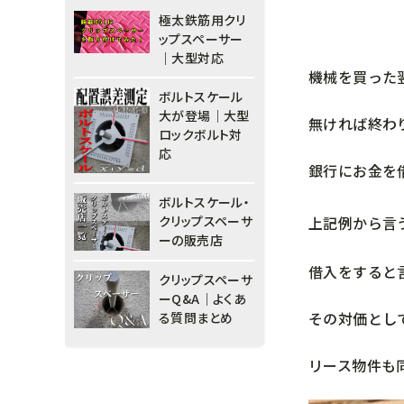
極太鉄筋用クリ
ップスペーサー
｜大型対応
機械を買った
ボルトスケール
大が登場｜大型
無ければ終わ
ロックボルト対
応
銀行にお金を
ボルトスケール・
上記例から言
クリップスペーサ
ーの販売店
借入をすると
クリップスペーサ
ーQ&A｜よくあ
その対価とし
る質問まとめ
リース物件も