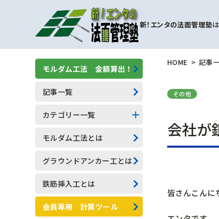
新！エンタの法面管理塾
は
HOME
記事
モルダム工法 金額算出！
記事一覧
その他
カテゴリー一覧
会社が
擁壁補強工事
モルダム工法とは
モルダム工
グラウンドアンカー工とは
一般人向け(他業種)
鉄筋挿入工とは
皆さんこんに
専門用語
会員専用 計算ツール
エンタです。