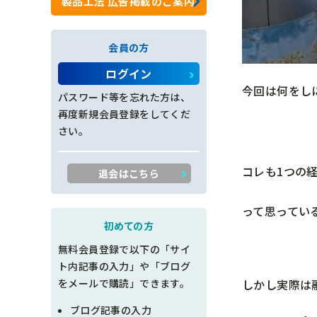
製品工法 広告掲載のご案内
ロックネット工
会員の方
法面工全般
ログイン
今回は何をし
施工管理
パスワード等を忘れた方は、
再度新規会員登録をしてくだ
創意工夫
さい。
書類整理
コレも1つの
退会はこちら
品質管理
って思ってい
出来形管理
初めての方
無料会員登録で以下の「サイ
工程管理
ト内記事の入力」や「ブログ
しかし実際は
をメールで購読」できます。
土木設計
ブログ記事の入力