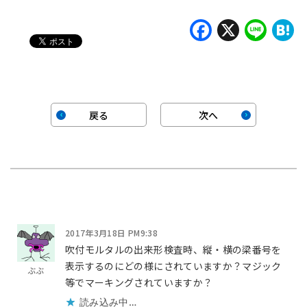
中…
Faceboo
X
Lin
H
戻る
次へ
2017年3月18日 PM9:38
吹付モルタルの出来形検査時、縦・横の梁番号を
表示するのにどの様にされていますか？マジック
ぶぶ
等でマーキングされていますか？
読み込み中…