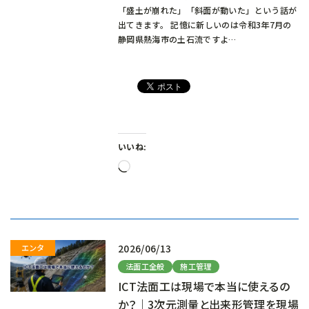
「盛土が崩れた」「斜面が動いた」という話が
出てきます。 記憶に新しいのは令和3年7月の
静岡県熱海市の土石流ですよ…
いいね:
読
み
込
み
中…
2026/06/13
法面工全般
施工管理
ICT法面工は現場で本当に使えるの
か？｜3次元測量と出来形管理を現場