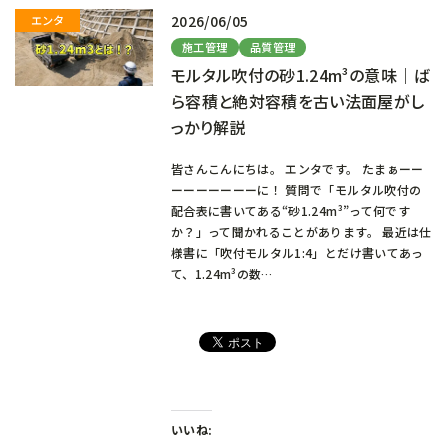
2026/06/05
施工管理
品質管理
モルタル吹付の砂1.24m³の意味｜ば
ら容積と絶対容積を古い法面屋がし
っかり解説
皆さんこんにちは。 エンタです。 たまぁーー
ーーーーーーーに！ 質問で「モルタル吹付の
配合表に書いてある“砂1.24m³”って何です
か？」って聞かれることがあります。 最近は仕
様書に「吹付モルタル1:4」とだけ書いてあっ
て、1.24m³の数…
いいね: