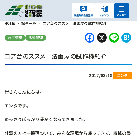
HOME
記事一覧
コア台のススメ｜法面屋の試作機紹介
Faceboo
X
Lin
H
施工管理
品質管理
コア台のススメ｜法面屋の試作機紹介
2017/03/18
皆さんこんにちは。
エンタです。
めっきりぽっかり暖かくなってきました。
仕事の方は一段落ついて、みんな現場から帰ってきて、機械の整