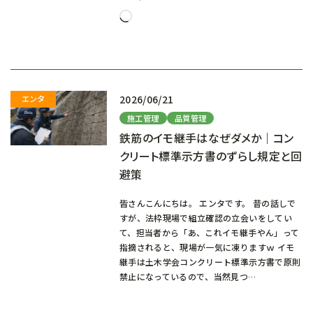
読
み
込
み
中…
2026/06/21
施工管理
品質管理
鉄筋のイモ継手はなぜダメか｜コン
クリート標準示方書のずらし規定と回
避策
皆さんこんにちは。 エンタです。 昔の話しで
すが、法枠現場で組立確認の立会いをしてい
て、担当者から「あ、これイモ継手やん」って
指摘されると、現場が一気に凍りますｗ イモ
継手は土木学会コンクリート標準示方書で原則
禁止になっているので、当然見つ…