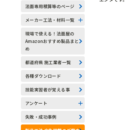
技能実習生
法面専用積算等のページ
水抜きロックボルト
メーカー工法・材料一覧
水抜きボーリング
法面系
現場で使える！法面屋の
Amazonおすすめ製品まと
安全管理
測定器具系
め
現場吹付法枠工
アンカー系
都道府県 施工業者一覧
モルタル吹付工
その他
各種ダウンロード
植生基材吹付工
技能実習者が覚える事
グラウンドアンカー工
アンケート
ロックボルト工
アンケート結果一覧
失敗・成功事例
足場工