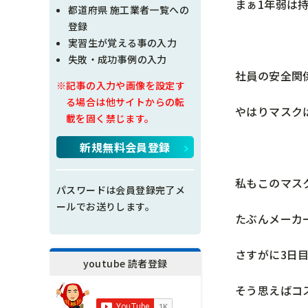
まぁ1年弱は
現場問題点
都道府県 施工業者一覧への
登録
その他
実習生が覚える事の入力
失敗・成功事例の入力
施工の神様
社員の安全関
※記事の入力や画像を設定す
る場合は他サイトからの転
やはりマスク
載を固く禁じます。
新規無料会員登録
私もこのマス
パスワードは会員登録完了メ
ールでお送りします。
たぶんメーカ
さすがに3日
youtube 読者登録
そう思えばコ