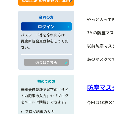
製品工法 広告掲載のご案内
ロックネット工
会員の方
やっと入って
法面工全般
ログイン
3Mの防塵マ
施工管理
パスワード等を忘れた方は、
再度新規会員登録をしてくだ
創意工夫
以前防塵マス
さい。
書類整理
あのマスクで
退会はこちら
品質管理
出来形管理
初めての方
防塵マス
無料会員登録で以下の「サイ
工程管理
ト内記事の入力」や「ブログ
今回は10枚×
をメールで購読」できます。
土木設計
ブログ記事の入力