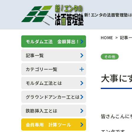
新！エンタの法面管理塾
は
HOME
記事
モルダム工法 金額算出！
記事一覧
その他
カテゴリー一覧
大事に
擁壁補強工事
モルダム工法とは
モルダム工
グラウンドアンカー工とは
一般人向け(他業種)
鉄筋挿入工とは
皆さんこんに
専門用語
会員専用 計算ツール
エンタです。