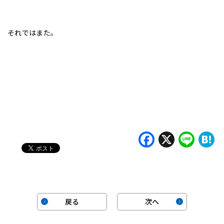
それではまた。
Faceboo
X
Lin
H
戻る
次へ