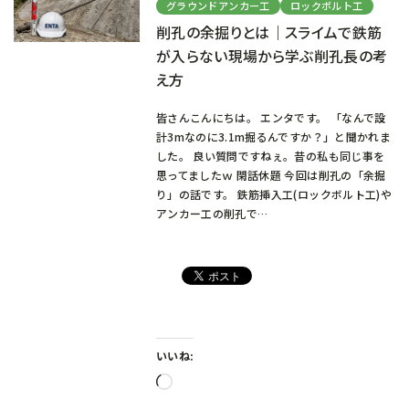
グラウンドアンカー工
ロックボルト工
削孔の余掘りとは｜スライムで鉄筋
が入らない現場から学ぶ削孔長の考
え方
皆さんこんにちは。 エンタです。 「なんで設
計3mなのに3.1m掘るんですか？」と聞かれま
した。 良い質問ですねぇ。昔の私も同じ事を
思ってましたｗ 閑話休題 今回は削孔の「余掘
り」の話です。 鉄筋挿入工(ロックボルト工)や
アンカー工の削孔で…
いいね:
読
み