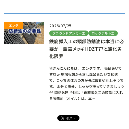
込
み
中…
2026/07/25
グラウンドアンカー工
ロックボルト工
鉄筋挿入工の頭部防錆油は本当に必
要か｜亜鉛メッキHDZT77と酸化劣
化限界
皆さんこんにちは。 エンタです。 毎日暑いで
すねｗ 現場も朝から蒸し風呂みたいな状態
で、こっちの体力の方が先に酸化劣化しそうで
す。 水分と塩分、しっかり摂っていきましょう
^^ 閑話休題 今回は「鉄筋挿入工の頭部に入れ
る防錆油（オイル）は、本…